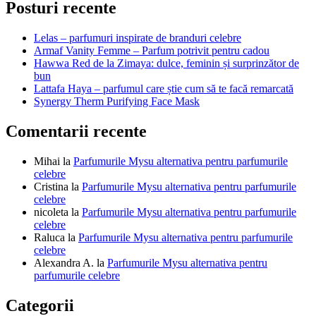
articole
Posturi recente
Lelas – parfumuri inspirate de branduri celebre
Armaf Vanity Femme – Parfum potrivit pentru cadou
Hawwa Red de la Zimaya: dulce, feminin și surprinzător de
bun
Lattafa Haya – parfumul care știe cum să te facă remarcată
Synergy Therm Purifying Face Mask
Comentarii recente
Mihai
la
Parfumurile Mysu alternativa pentru parfumurile
celebre
Cristina
la
Parfumurile Mysu alternativa pentru parfumurile
celebre
nicoleta
la
Parfumurile Mysu alternativa pentru parfumurile
celebre
Raluca
la
Parfumurile Mysu alternativa pentru parfumurile
celebre
Alexandra A.
la
Parfumurile Mysu alternativa pentru
parfumurile celebre
Categorii