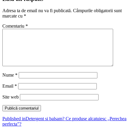
Adresa ta de email nu va fi publicată.
Câmpurile obligatorii sunt
marcate cu
*
Comentariu
*
Nume
*
Email
*
Site web
Navigare
Published in
Detergent si balsam? Ce produse alcatuiesc „Perechea
perfecta”?
în