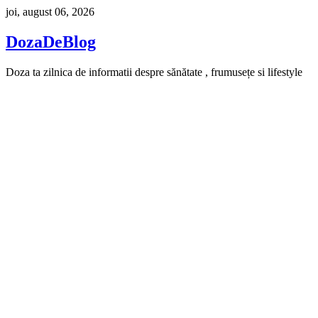
Skip
joi, august 06, 2026
to
content
DozaDeBlog
Doza ta zilnica de informatii despre sănătate , frumusețe si lifestyle