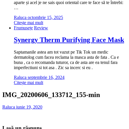
aparte și acel je ne sais quoi oriental care te face să te întrebi:
…
Raluca
octombrie 15, 2025
Citește mai mult
Frumusețe
Review
Synergy Therm Purifying Face Mask
Saptamanile astea am tot vazut pe Tik Tok un medic
dermatolog cum facea reclama la masca asta de fata . Ca e
buna , ca o recomanda tuturor, ca de asta are ea tenul fara
imperfectiuni si tot asa . Zic sa incerc si eu .
Raluca
septembrie 16, 2024
Citește mai mult
IMG_20200606_133712_155-min
Raluca
iunie 19, 2020
Lasă un răspuns