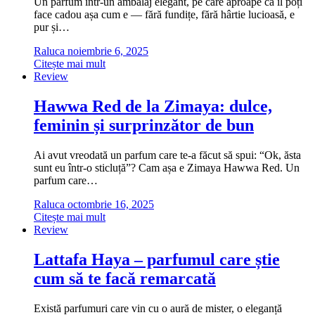
Un parfum într-un ambalaj elegant, pe care aproape că îl poți
face cadou așa cum e — fără fundițe, fără hârtie lucioasă, e
pur și…
Raluca
noiembrie 6, 2025
Citește mai mult
Review
Hawwa Red de la Zimaya: dulce,
feminin și surprinzător de bun
Ai avut vreodată un parfum care te-a făcut să spui: “Ok, ăsta
sunt eu într-o sticluță”? Cam așa e Zimaya Hawwa Red. Un
parfum care…
Raluca
octombrie 16, 2025
Citește mai mult
Review
Lattafa Haya – parfumul care știe
cum să te facă remarcată
Există parfumuri care vin cu o aură de mister, o eleganță