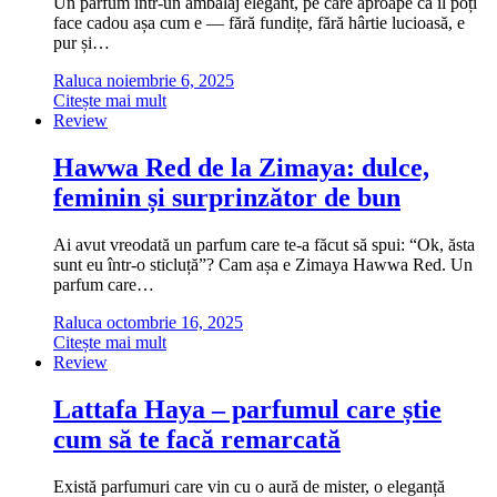
Un parfum într-un ambalaj elegant, pe care aproape că îl poți
face cadou așa cum e — fără fundițe, fără hârtie lucioasă, e
pur și…
Raluca
noiembrie 6, 2025
Citește mai mult
Review
Hawwa Red de la Zimaya: dulce,
feminin și surprinzător de bun
Ai avut vreodată un parfum care te-a făcut să spui: “Ok, ăsta
sunt eu într-o sticluță”? Cam așa e Zimaya Hawwa Red. Un
parfum care…
Raluca
octombrie 16, 2025
Citește mai mult
Review
Lattafa Haya – parfumul care știe
cum să te facă remarcată
Există parfumuri care vin cu o aură de mister, o eleganță