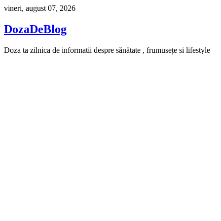
Skip
vineri, august 07, 2026
to
content
DozaDeBlog
Doza ta zilnica de informatii despre sănătate , frumusețe si lifestyle