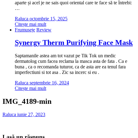
aparte și acel je ne sais quoi oriental care te face să te întrebi:
…
Raluca
octombrie 15, 2025
Citește mai mult
Frumusețe
Review
Synergy Therm Purifying Face Mask
Saptamanile astea am tot vazut pe Tik Tok un medic
dermatolog cum facea reclama la masca asta de fata . Ca e
buna , ca o recomanda tuturor, ca de asta are ea tenul fara
imperfectiuni si tot asa . Zic sa incerc si eu .
Raluca
septembrie 16, 2024
Citește mai mult
IMG_4189-min
Raluca
iunie 27, 2023
Lasă un răspuns