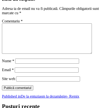
Adresa ta de email nu va fi publicată.
Câmpurile obligatorii sunt
marcate cu
*
Comentariu
*
Nume
*
Email
*
Site web
Navigare
Published in
De la entuziasm la dezamăgire- Remix
în
Posturi recente