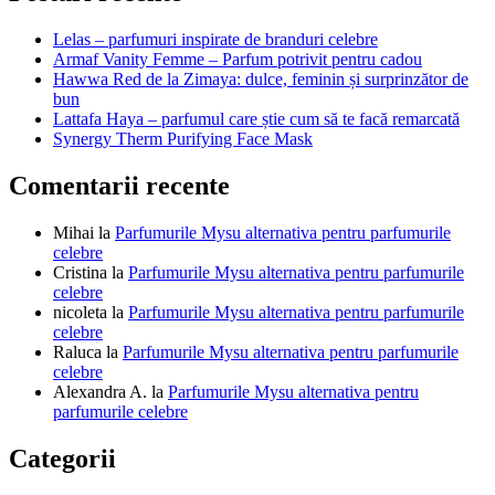
articole
Lelas – parfumuri inspirate de branduri celebre
Armaf Vanity Femme – Parfum potrivit pentru cadou
Hawwa Red de la Zimaya: dulce, feminin și surprinzător de
bun
Lattafa Haya – parfumul care știe cum să te facă remarcată
Synergy Therm Purifying Face Mask
Comentarii recente
Mihai
la
Parfumurile Mysu alternativa pentru parfumurile
celebre
Cristina
la
Parfumurile Mysu alternativa pentru parfumurile
celebre
nicoleta
la
Parfumurile Mysu alternativa pentru parfumurile
celebre
Raluca
la
Parfumurile Mysu alternativa pentru parfumurile
celebre
Alexandra A.
la
Parfumurile Mysu alternativa pentru
parfumurile celebre
Categorii