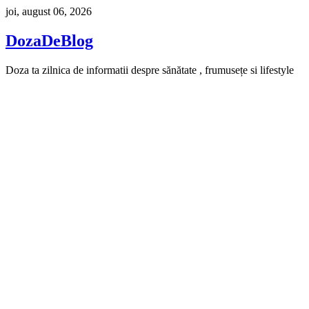
Skip
joi, august 06, 2026
to
content
DozaDeBlog
Doza ta zilnica de informatii despre sănătate , frumusețe si lifestyle