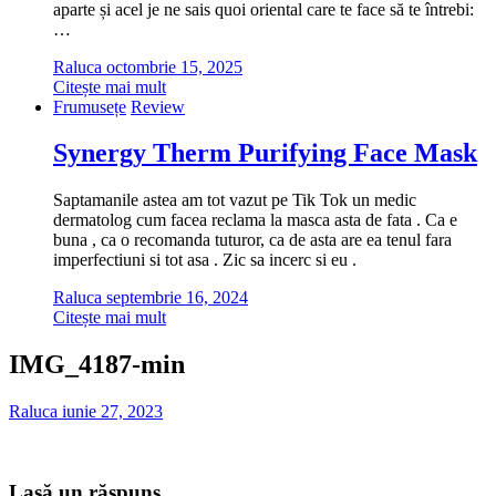
aparte și acel je ne sais quoi oriental care te face să te întrebi:
…
Raluca
octombrie 15, 2025
Citește mai mult
Frumusețe
Review
Synergy Therm Purifying Face Mask
Saptamanile astea am tot vazut pe Tik Tok un medic
dermatolog cum facea reclama la masca asta de fata . Ca e
buna , ca o recomanda tuturor, ca de asta are ea tenul fara
imperfectiuni si tot asa . Zic sa incerc si eu .
Raluca
septembrie 16, 2024
Citește mai mult
IMG_4187-min
Raluca
iunie 27, 2023
Lasă un răspuns