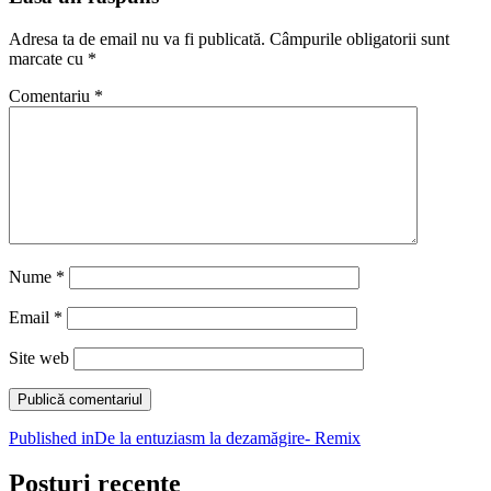
Adresa ta de email nu va fi publicată.
Câmpurile obligatorii sunt
marcate cu
*
Comentariu
*
Nume
*
Email
*
Site web
Navigare
Published in
De la entuziasm la dezamăgire- Remix
în
Posturi recente