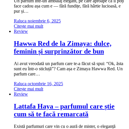
Un parfum într-un ambalaj elegant, pe care aproape că îl poți
face cadou așa cum e — fără fundițe, fără hârtie lucioasă, e
pur și…
Raluca
noiembrie 6, 2025
Citește mai mult
Review
Hawwa Red de la Zimaya: dulce,
feminin și surprinzător de bun
Ai avut vreodată un parfum care te-a făcut să spui: “Ok, ăsta
sunt eu într-o sticluță”? Cam așa e Zimaya Hawwa Red. Un
parfum care…
Raluca
octombrie 16, 2025
Citește mai mult
Review
Lattafa Haya – parfumul care știe
cum să te facă remarcată
Există parfumuri care vin cu o aură de mister, o eleganță