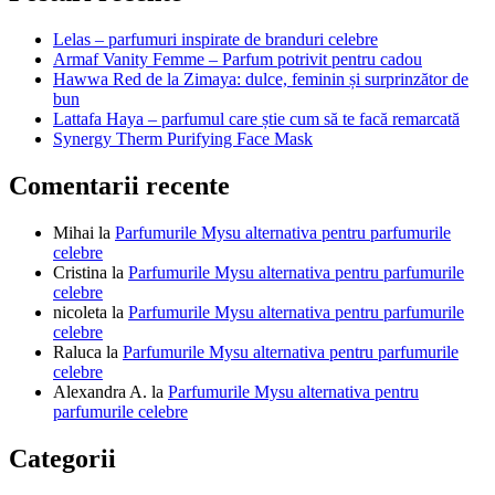
articole
Lelas – parfumuri inspirate de branduri celebre
Armaf Vanity Femme – Parfum potrivit pentru cadou
Hawwa Red de la Zimaya: dulce, feminin și surprinzător de
bun
Lattafa Haya – parfumul care știe cum să te facă remarcată
Synergy Therm Purifying Face Mask
Comentarii recente
Mihai
la
Parfumurile Mysu alternativa pentru parfumurile
celebre
Cristina
la
Parfumurile Mysu alternativa pentru parfumurile
celebre
nicoleta
la
Parfumurile Mysu alternativa pentru parfumurile
celebre
Raluca
la
Parfumurile Mysu alternativa pentru parfumurile
celebre
Alexandra A.
la
Parfumurile Mysu alternativa pentru
parfumurile celebre
Categorii