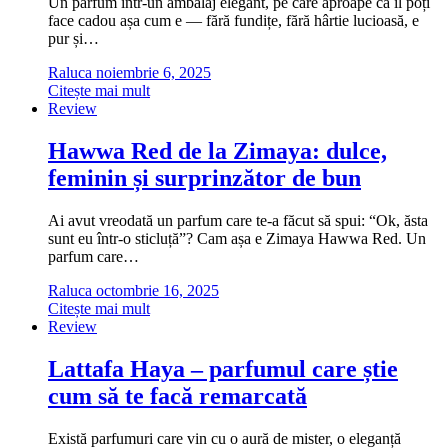
Un parfum într-un ambalaj elegant, pe care aproape că îl poți
face cadou așa cum e — fără fundițe, fără hârtie lucioasă, e
pur și…
Raluca
noiembrie 6, 2025
Citește mai mult
Review
Hawwa Red de la Zimaya: dulce,
feminin și surprinzător de bun
Ai avut vreodată un parfum care te-a făcut să spui: “Ok, ăsta
sunt eu într-o sticluță”? Cam așa e Zimaya Hawwa Red. Un
parfum care…
Raluca
octombrie 16, 2025
Citește mai mult
Review
Lattafa Haya – parfumul care știe
cum să te facă remarcată
Există parfumuri care vin cu o aură de mister, o eleganță