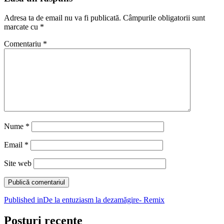
Adresa ta de email nu va fi publicată.
Câmpurile obligatorii sunt
marcate cu
*
Comentariu
*
Nume
*
Email
*
Site web
Navigare
Published in
De la entuziasm la dezamăgire- Remix
în
Posturi recente