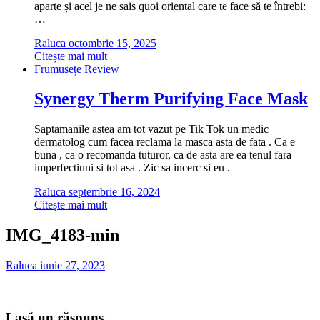
aparte și acel je ne sais quoi oriental care te face să te întrebi:
…
Raluca
octombrie 15, 2025
Citește mai mult
Frumusețe
Review
Synergy Therm Purifying Face Mask
Saptamanile astea am tot vazut pe Tik Tok un medic
dermatolog cum facea reclama la masca asta de fata . Ca e
buna , ca o recomanda tuturor, ca de asta are ea tenul fara
imperfectiuni si tot asa . Zic sa incerc si eu .
Raluca
septembrie 16, 2024
Citește mai mult
IMG_4183-min
Raluca
iunie 27, 2023
Lasă un răspuns