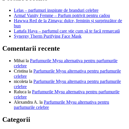
articole
Lelas – parfumuri inspirate de branduri celebre
Armaf Vanity Femme – Parfum potrivit pentru cadou
Hawwa Red de la Zimaya: dulce, feminin și surprinzător de
bun
Lattafa Haya – parfumul care știe cum să te facă remarcată
Synergy Therm Purifying Face Mask
Comentarii recente
Mihai
la
Parfumurile Mysu alternativa pentru parfumurile
celebre
Cristina
la
Parfumurile Mysu alternativa pentru parfumurile
celebre
nicoleta
la
Parfumurile Mysu alternativa pentru parfumurile
celebre
Raluca
la
Parfumurile Mysu alternativa pentru parfumurile
celebre
Alexandra A.
la
Parfumurile Mysu alternativa pentru
parfumurile celebre
Categorii