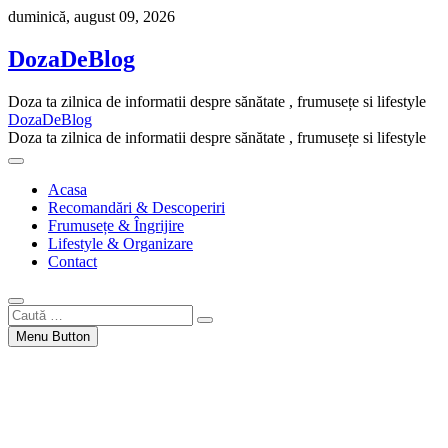
Skip
duminică, august 09, 2026
to
content
DozaDeBlog
Doza ta zilnica de informatii despre sănătate , frumusețe si lifestyle
DozaDeBlog
Doza ta zilnica de informatii despre sănătate , frumusețe si lifestyle
Acasa
Recomandări & Descoperiri
Frumusețe & Îngrijire
Lifestyle & Organizare
Contact
Caută
…
Menu Button