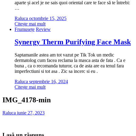
aparte și acel je ne sais quoi oriental care te face să te întrebi:
…
Raluca
octombrie 15, 2025
Citește mai mult
Frumusețe
Review
Synergy Therm Purifying Face Mask
Saptamanile astea am tot vazut pe Tik Tok un medic
dermatolog cum facea reclama la masca asta de fata . Ca e
buna , ca o recomanda tuturor, ca de asta are ea tenul fara
imperfectiuni si tot asa . Zic sa incerc si eu .
Raluca
septembrie 16, 2024
Citește mai mult
IMG_4178-min
Raluca
iunie 27, 2023
Lasă un răspuns