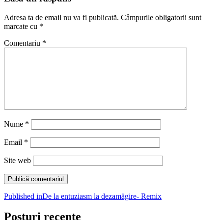
Adresa ta de email nu va fi publicată.
Câmpurile obligatorii sunt
marcate cu
*
Comentariu
*
Nume
*
Email
*
Site web
Navigare
Published in
De la entuziasm la dezamăgire- Remix
în
Posturi recente