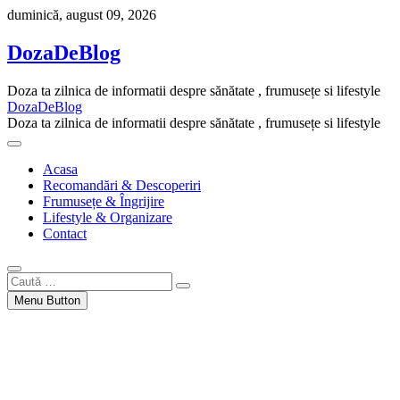
Skip
duminică, august 09, 2026
to
content
DozaDeBlog
Doza ta zilnica de informatii despre sănătate , frumusețe si lifestyle
DozaDeBlog
Doza ta zilnica de informatii despre sănătate , frumusețe si lifestyle
Acasa
Recomandări & Descoperiri
Frumusețe & Îngrijire
Lifestyle & Organizare
Contact
Caută
…
Menu Button