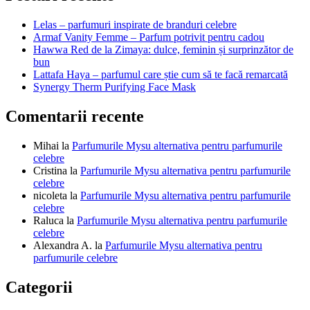
articole
Lelas – parfumuri inspirate de branduri celebre
Armaf Vanity Femme – Parfum potrivit pentru cadou
Hawwa Red de la Zimaya: dulce, feminin și surprinzător de
bun
Lattafa Haya – parfumul care știe cum să te facă remarcată
Synergy Therm Purifying Face Mask
Comentarii recente
Mihai
la
Parfumurile Mysu alternativa pentru parfumurile
celebre
Cristina
la
Parfumurile Mysu alternativa pentru parfumurile
celebre
nicoleta
la
Parfumurile Mysu alternativa pentru parfumurile
celebre
Raluca
la
Parfumurile Mysu alternativa pentru parfumurile
celebre
Alexandra A.
la
Parfumurile Mysu alternativa pentru
parfumurile celebre
Categorii