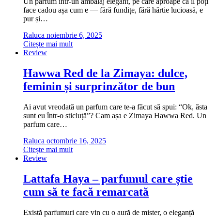
Un parfum într-un ambalaj elegant, pe care aproape că îl poți
face cadou așa cum e — fără fundițe, fără hârtie lucioasă, e
pur și…
Raluca
noiembrie 6, 2025
Citește mai mult
Review
Hawwa Red de la Zimaya: dulce,
feminin și surprinzător de bun
Ai avut vreodată un parfum care te-a făcut să spui: “Ok, ăsta
sunt eu într-o sticluță”? Cam așa e Zimaya Hawwa Red. Un
parfum care…
Raluca
octombrie 16, 2025
Citește mai mult
Review
Lattafa Haya – parfumul care știe
cum să te facă remarcată
Există parfumuri care vin cu o aură de mister, o eleganță