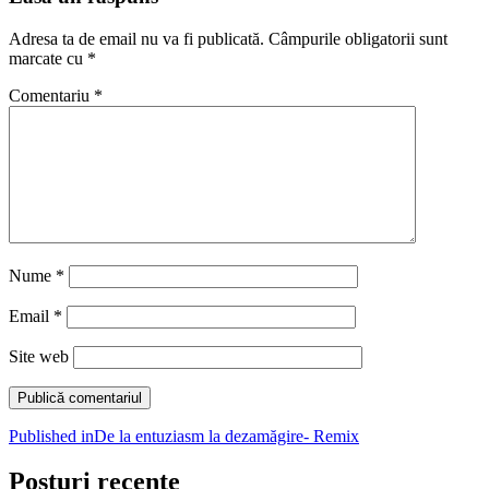
Adresa ta de email nu va fi publicată.
Câmpurile obligatorii sunt
marcate cu
*
Comentariu
*
Nume
*
Email
*
Site web
Navigare
Published in
De la entuziasm la dezamăgire- Remix
în
Posturi recente