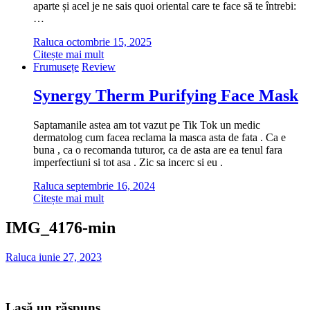
aparte și acel je ne sais quoi oriental care te face să te întrebi:
…
Raluca
octombrie 15, 2025
Citește mai mult
Frumusețe
Review
Synergy Therm Purifying Face Mask
Saptamanile astea am tot vazut pe Tik Tok un medic
dermatolog cum facea reclama la masca asta de fata . Ca e
buna , ca o recomanda tuturor, ca de asta are ea tenul fara
imperfectiuni si tot asa . Zic sa incerc si eu .
Raluca
septembrie 16, 2024
Citește mai mult
IMG_4176-min
Raluca
iunie 27, 2023
Lasă un răspuns