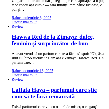
Un parfum într-un ambalaj elegant, pe care aproape că îl poți
face cadou așa cum e — fără fundițe, fără hârtie lucioasă, e
pur și…
Raluca
noiembrie 6, 2025
Citește mai mult
Review
Hawwa Red de la Zimaya: dulce,
feminin și surprinzător de bun
Ai avut vreodată un parfum care te-a făcut să spui: “Ok, ăsta
sunt eu într-o sticluță”? Cam așa e Zimaya Hawwa Red. Un
parfum care…
Raluca
octombrie 16, 2025
Citește mai mult
Review
Lattafa Haya – parfumul care știe
cum să te facă remarcată
Există parfumuri care vin cu o aură de mister, o eleganță