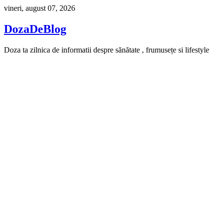
Skip
vineri, august 07, 2026
to
content
DozaDeBlog
Doza ta zilnica de informatii despre sănătate , frumusețe si lifestyle