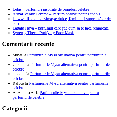
articole
Lelas – parfumuri inspirate de branduri celebre
Armaf Vanity Femme – Parfum potrivit pentru cadou
Hawwa Red de la Zimaya: dulce, feminin și surprinzător de
bun
Lattafa Haya – parfumul care știe cum să te facă remarcată
Synergy Therm Purifying Face Mask
Comentarii recente
Mihai
la
Parfumurile Mysu alternativa pentru parfumurile
celebre
Cristina
la
Parfumurile Mysu alternativa pentru parfumurile
celebre
nicoleta
la
Parfumurile Mysu alternativa pentru parfumurile
celebre
Raluca
la
Parfumurile Mysu alternativa pentru parfumurile
celebre
Alexandra A.
la
Parfumurile Mysu alternativa pentru
parfumurile celebre
Categorii