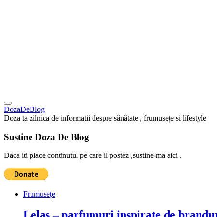
DozaDeBlog
Doza ta zilnica de informatii despre sănătate , frumusețe si lifestyle
Sustine Doza De Blog
Daca iti place continutul pe care il postez ,sustine-ma aici .
Frumusețe
Lelas – parfumuri inspirate de brandur