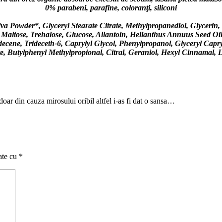
0% parabeni, parafine, coloranţi, siliconi
va Powder*, Glyceryl Stearate Citrate, Methylpropanediol, Glycerin
ltose, Trehalose, Glucose, Allantoin, Helianthus Annuus Seed Oil, 
ecene, Trideceth-6, Caprylyl Glycol, Phenylpropanol, Glyceryl Capr
te, Butylphenyl Methylpropional, Citral, Geraniol, Hexyl Cinnamal,
oar din cauza mirosului oribil altfel i-as fi dat o sansa…
ate cu
*