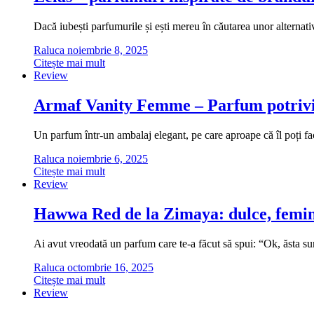
Dacă iubești parfumurile și ești mereu în căutarea unor alternati
Raluca
noiembrie 8, 2025
Citește mai mult
Review
Armaf Vanity Femme – Parfum potrivi
Un parfum într-un ambalaj elegant, pe care aproape că îl poți fa
Raluca
noiembrie 6, 2025
Citește mai mult
Review
Hawwa Red de la Zimaya: dulce, femini
Ai avut vreodată un parfum care te-a făcut să spui: “Ok, ăsta
Raluca
octombrie 16, 2025
Citește mai mult
Review