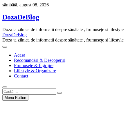
Skip
sâmbătă, august 08, 2026
to
content
DozaDeBlog
Doza ta zilnica de informatii despre sănătate , frumusețe si lifestyle
DozaDeBlog
Doza ta zilnica de informatii despre sănătate , frumusețe si lifestyle
Acasa
Recomandări & Descoperiri
Frumusețe & Îngrijire
Lifestyle & Organizare
Contact
Caută
…
Menu Button