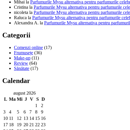
Mihai
la
Parfumurile Mysu alternativa pentru parfumurile celeb
Cristina
la
Parfumurile Mysu alternativa pentru parfumurile cel
nicoleta
la
Parfumurile Mysu alternativa pentru parfumurile cel
Raluca
la
Parfumurile Mysu alternativa pentru parfumurile cele
Alexandra A.
la
Parfumurile Mysu alternativa pentru parfumuril
Categorii
Comenzi online
(17)
Frumusețe
(36)
Make-up
(11)
Review
(64)
Sănătate
(17)
Calendar
august 2026
L
Ma
Mi
J
V
S
D
1
2
3
4
5
6
7
8
9
10
11
12
13
14
15
16
17
18
19
20
21
22
23