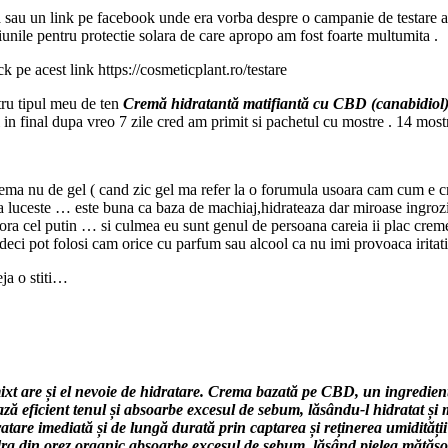
a sau un link pe facebook unde era vorba despre o campanie de testare a 
tiunile pentru protectie solara de care apropo am fost foarte multumita .
ck pe acest link https://cosmeticplant.ro/testare
tru tipul meu de ten
Cremă hidratantă matifiantă cu CBD (canabidiol)
 in final dupa vreo 7 zile cred am primit si pachetul cu mostre . 14 most
crema nu de gel ( cand zic gel ma refer la o forumula usoara cam cum e 
uceste … este buna ca baza de machiaj,hidrateaza dar miroase ingrozitor
ra cel putin … si culmea eu sunt genul de persoana careia ii plac cremele
deci pot folosi cam orice cu parfum sau alcool ca nu imi provoaca iritati
eja o stiti…
 mixt are și el nevoie de hidratare. Crema bazată pe CBD, un ingred
ază eficient tenul și absoarbe excesul de sebum, lăsându-l hidratat și 
are imediată și de lungă durată prin captarea și reținerea umidității p
ra din orez organic absoarbe excesul de sebum, lăsând pielea mătăso