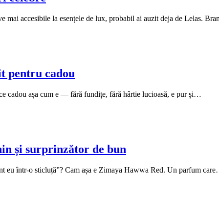
ve mai accesibile la esențele de lux, probabil ai auzit deja de Lelas. B
t pentru cadou
ce cadou așa cum e — fără fundițe, fără hârtie lucioasă, e pur și…
n și surprinzător de bun
 sunt eu într-o sticluță”? Cam așa e Zimaya Hawwa Red. Un parfum car