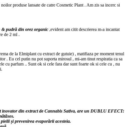
noilor produse lansate de catre Cosmetic Plant . Am zis sa incerc si
 & pudră din orez organic
,evident am citit descrierea m-a incantat
re de 2 ml .
crema de la Elmiplant cu extract de gutuie) , matifiaza pe moment tenul
 . Eu cel putin nu pot suporta mirosul , mi-am tinut respiratia ca sa
 cu parfum .. Sunt ok si cele fara dar sunt foarte ok si cele cu , nu
i.
ient inovator din extract de Cannabis Sativa, are un DUBLU EFECT:
mătăsos.
ielii și prevenirea evaporării acesteia.
asă.