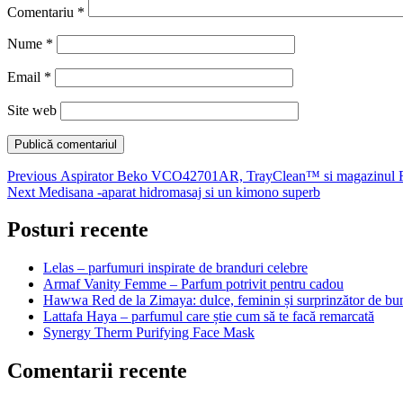
Comentariu
*
Nume
*
Email
*
Site web
Navigare
Previous
Previous
Aspirator Beko VCO42701AR, TrayClean™ si magazinul 
Next
post:
Next
Medisana -aparat hidromasaj si un kimono superb
în
post:
articole
Posturi recente
Lelas – parfumuri inspirate de branduri celebre
Armaf Vanity Femme – Parfum potrivit pentru cadou
Hawwa Red de la Zimaya: dulce, feminin și surprinzător de bu
Lattafa Haya – parfumul care știe cum să te facă remarcată
Synergy Therm Purifying Face Mask
Comentarii recente