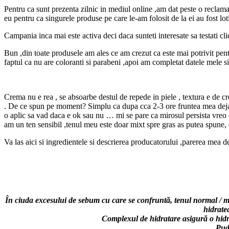
Pentru ca sunt prezenta zilnic in mediul online ,am dat peste o reclam
eu pentru ca singurele produse pe care le-am folosit de la ei au fost lo
Campania inca mai este activa deci daca sunteti interesate sa testati cli
Bun ,din toate produsele am ales ce am crezut ca este mai potrivit pen
faptul ca nu are coloranti si parabeni ,apoi am completat datele mele si
Crema nu e rea , se absoarbe destul de repede in piele , textura e de 
. De ce spun pe moment? Simplu ca dupa cca 2-3 ore fruntea mea deja l
o aplic sa vad daca e ok sau nu … mi se pare ca mirosul persista vreo o
am un ten sensibil ,tenul meu este doar mixt spre gras as putea spune, 
Va las aici si ingredientele si descrierea producatorului ,parerea mea d
În ciuda excesului de sebum cu care se confruntă, tenul normal /
hidrate
Complexul de hidratare asigură o hidrat
Pud