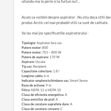
uitandu-ma la perie si la furtun nu?…
Acum sa vorbim despre aspirator . Nu stiu daca stiti dar 
produs Arctic cel mai probabil stiti ca sunt de calitate.
Va las mai jos specificatiile aspiratorului :
Tipologie:
Aspirator fara sac
Putere motor:
800
Putere motor:
701 – 800 W
Putere de aspirare:
170 W
Aspirare:
Uscata
Tip sac:
Recipient
Capacitate colectare:
1.8 l
Lungime cablu:
6 m
Indicator umplere/schimbare sac:
Smart Sense
Raza de actiune:
9 m
Filtru:
HEPA 12 si HEPA 10
Clasa de eficienta energetica:
A
Clasa emisiilor de praf:
A
Clasa de curatare suprafete dure:
A
Clasa de curatare covoare:
C