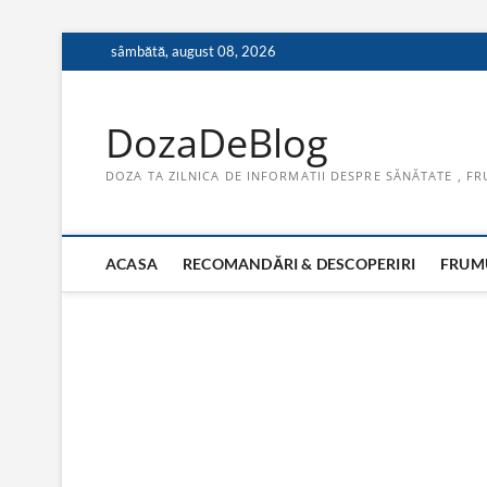
Skip
sâmbătă, august 08, 2026
to
content
DozaDeBlog
DOZA TA ZILNICA DE INFORMATII DESPRE SĂNĂTATE , FR
ACASA
RECOMANDĂRI & DESCOPERIRI
FRUMU