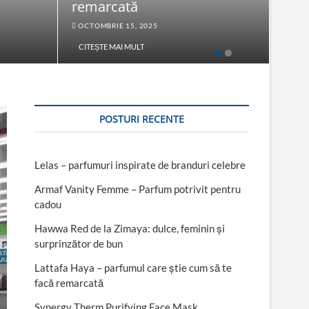
remarcată
Fac
OCTOMBRIE 15, 2025
SEPT
CITEȘTE MAI MULT
CITE
POSTURI RECENTE
Lelas – parfumuri inspirate de branduri celebre
Armaf Vanity Femme – Parfum potrivit pentru
cadou
Hawwa Red de la Zimaya: dulce, feminin și
surprinzător de bun
Lattafa Haya – parfumul care știe cum să te
facă remarcată
Synergy Therm Purifying Face Mask