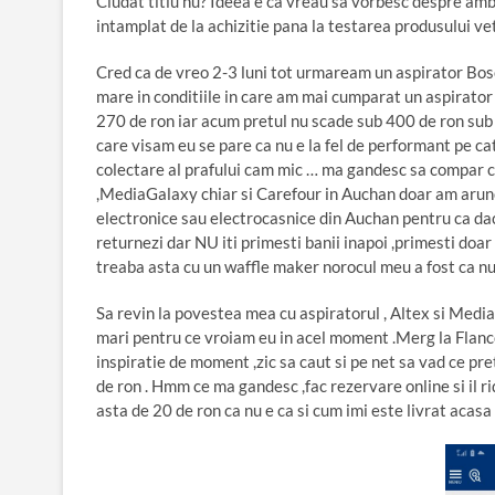
Ciudat titlu nu? Ideea e ca vreau sa vorbesc despre amb
intamplat de la achizitie pana la testarea produsului vet
Cred ca de vreo 2-3 luni tot urmaream un aspirator Bosc
mare in conditiile in care am mai cumparat un aspirato
270 de ron iar acum pretul nu scade sub 400 de ron sub 
care visam eu se pare ca nu e la fel de performant pe cat
colectare al prafului cam mic … ma gandesc sa compar cu
,MediaGalaxy chiar si Carefour in Auchan doar am arunc
electronice sau electrocasnice din Auchan pentru ca daca
returnezi dar NU iti primesti banii inapoi ,primesti doa
treaba asta cu un waffle maker norocul meu a fost ca n
Sa revin la povestea mea cu aspiratorul , Altex si Medi
mari pentru ce vroiam eu in acel moment .Merg la Flan
inspiratie de moment ,zic sa caut si pe net sa vad ce pre
de ron . Hmm ce ma gandesc ,fac rezervare online si il ri
asta de 20 de ron ca nu e ca si cum imi este livrat acasa