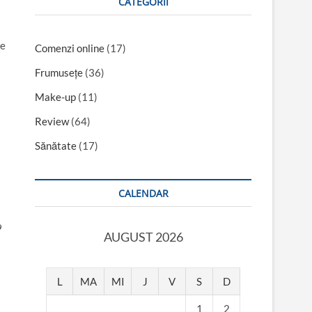
CATEGORII
de
Comenzi online
(17)
Frumusețe
(36)
Make-up
(11)
Review
(64)
Sănătate
(17)
a
CALENDAR
9
AUGUST 2026
L
MA
MI
J
V
S
D
1
2