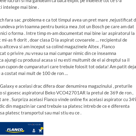
ele lucruri si ma gandeam ca daca explic pe indelete tot ce s-a
i intelege mai bine .
h fara sac ,problema e ca tot timpul avea un pret mare ,nejustificat 
r undeva prin toamna pentru bunica mea ,tot un Bosch pe care am dat
nici o forma . Intre timp m-am documentat mai bine iar aspiratorul la
 mi-as fi dorit , doar clasa D la aspirat covoarele … recipientul de
 altceva si am inceput sa colind magazinele Altex , Flanco
at o privire ,nu vreau sa mai cumpar nimic din ce inseamna
 ajungi cu produsul acasa si nu esti multumit de el ai dreptul sa il
r un cupon de cumparaturi care trebuie folosit tot odata! Am patit dej
u a costat mai mult de 100 de ron …
aGalaxy e acelasi drac difera doar denumirea magazinului , preturile
co si gasesc aspiratorul Beko VCO42701AR la pretul de 369 de ron ,
t are . Surpriza acelasi Flanco vinde online fix acelasi aspirator cu 34
dic din magazin iar cand trebuie sa platesc intreb de ce e diferenta
 sa platesc transportul sau mai stiu eu ce .