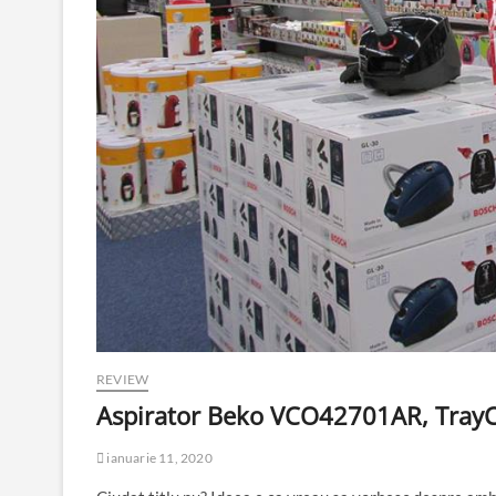
REVIEW
Aspirator Beko VCO42701AR, TrayC
ianuarie 11, 2020