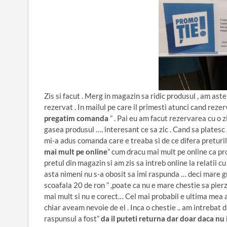
Zis si facut . Merg in magazin sa ridic produsul , am as
rezervat . In mailul pe care il primesti atunci cand rezer
pregatim comanda
” . Pai eu am facut rezervarea cu o 
gasea produsul …. interesant ce sa zic . Cand sa platesc ,
mi-a adus comanda care e treaba si de ce difera preturile
mai mult pe online
” cum dracu mai mult pe online ca pro
pretul din magazin si am zis sa intreb online la relatii cu
asta nimeni nu s-a obosit sa imi raspunda … deci mare gri
scoafala 20 de ron ” ,poate ca nu e mare chestie sa pierz
mai mult si nu e corect… Cel mai probabil e ultima mea ach
chiar aveam nevoie de el . Inca o chestie .. am intrebat 
raspunsul a fost”
da il puteti returna dar doar daca nu i