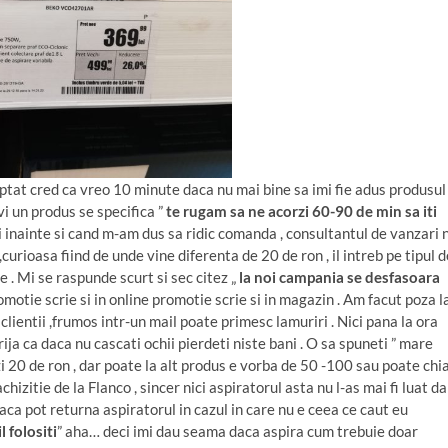
teptat cred ca vreo 10 minute daca nu mai bine sa imi fie adus produsul
vi un produs se specifica ”
te rugam sa ne acorzi 60-90 de min sa iti
zi inainte si cand m-am dus sa ridic comanda , consultantul de vanzari 
curioasa fiind de unde vine diferenta de 20 de ron , il intreb pe tipul d
 . Mi se raspunde scurt si sec citez „
la noi campania se desfasoara
motie scrie si in online promotie scrie si in magazin . Am facut poza l
 clientii ,frumos intr-un mail poate primesc lamuriri . Nici pana la ora
ja ca daca nu cascati ochii pierdeti niste bani . O sa spuneti ” mare
i 20 de ron , dar poate la alt produs e vorba de 50 -100 sau poate chi
izitie de la Flanco , sincer nici aspiratorul asta nu l-as mai fi luat da
daca pot returna aspiratorul in cazul in care nu e ceea ce caut eu
l folositi
” aha… deci imi dau seama daca aspira cum trebuie doar