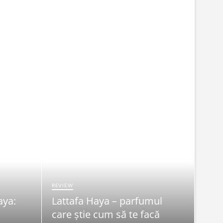
REVIEW
aya:
Lattafa Haya – parfumul
FRUMU
care știe cum să te facă
Syn