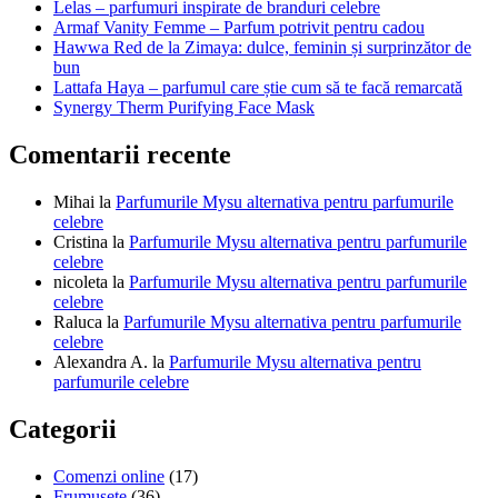
Lelas – parfumuri inspirate de branduri celebre
Armaf Vanity Femme – Parfum potrivit pentru cadou
Hawwa Red de la Zimaya: dulce, feminin și surprinzător de
bun
Lattafa Haya – parfumul care știe cum să te facă remarcată
Synergy Therm Purifying Face Mask
Comentarii recente
Mihai
la
Parfumurile Mysu alternativa pentru parfumurile
celebre
Cristina
la
Parfumurile Mysu alternativa pentru parfumurile
celebre
nicoleta
la
Parfumurile Mysu alternativa pentru parfumurile
celebre
Raluca
la
Parfumurile Mysu alternativa pentru parfumurile
celebre
Alexandra A.
la
Parfumurile Mysu alternativa pentru
parfumurile celebre
Categorii
Comenzi online
(17)
Frumusețe
(36)