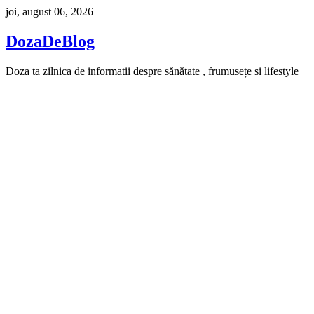
Skip
joi, august 06, 2026
to
content
DozaDeBlog
Doza ta zilnica de informatii despre sănătate , frumusețe si lifestyle