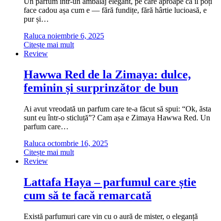
Un parfum într-un ambalaj elegant, pe care aproape că îl poți
face cadou așa cum e — fără fundițe, fără hârtie lucioasă, e
pur și…
Raluca
noiembrie 6, 2025
Citește mai mult
Review
Hawwa Red de la Zimaya: dulce,
feminin și surprinzător de bun
Ai avut vreodată un parfum care te-a făcut să spui: “Ok, ăsta
sunt eu într-o sticluță”? Cam așa e Zimaya Hawwa Red. Un
parfum care…
Raluca
octombrie 16, 2025
Citește mai mult
Review
Lattafa Haya – parfumul care știe
cum să te facă remarcată
Există parfumuri care vin cu o aură de mister, o eleganță