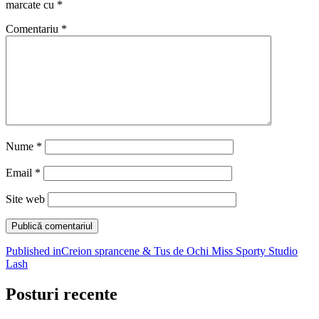
marcate cu
*
Comentariu
*
Nume
*
Email
*
Site web
Navigare
Published in
Creion sprancene & Tus de Ochi Miss Sporty Studio
Lash
în
articole
Posturi recente