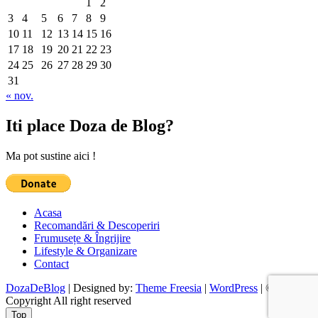
1
2
3
4
5
6
7
8
9
10
11
12
13
14
15
16
17
18
19
20
21
22
23
24
25
26
27
28
29
30
31
« nov.
Iti place Doza de Blog?
Ma pot sustine aici !
Acasa
Recomandări & Descoperiri
Frumusețe & Îngrijire
Lifestyle & Organizare
Contact
DozaDeBlog
| Designed by:
Theme Freesia
|
WordPress
| ©
Copyright All right reserved
Top