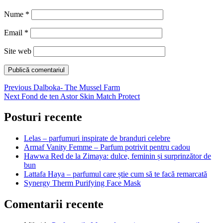
Nume
*
Email
*
Site web
Navigare
Previous
Previous
Dalboka- The Mussel Farm
Next
post:
Next
Fond de ten Astor Skin Match Protect
în
post:
articole
Posturi recente
Lelas – parfumuri inspirate de branduri celebre
Armaf Vanity Femme – Parfum potrivit pentru cadou
Hawwa Red de la Zimaya: dulce, feminin și surprinzător de
bun
Lattafa Haya – parfumul care știe cum să te facă remarcată
Synergy Therm Purifying Face Mask
Comentarii recente