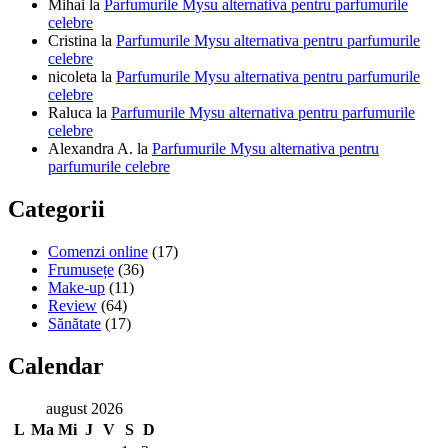
Mihai
la
Parfumurile Mysu alternativa pentru parfumurile
celebre
Cristina
la
Parfumurile Mysu alternativa pentru parfumurile
celebre
nicoleta
la
Parfumurile Mysu alternativa pentru parfumurile
celebre
Raluca
la
Parfumurile Mysu alternativa pentru parfumurile
celebre
Alexandra A.
la
Parfumurile Mysu alternativa pentru
parfumurile celebre
Categorii
Comenzi online
(17)
Frumusețe
(36)
Make-up
(11)
Review
(64)
Sănătate
(17)
Calendar
august 2026
L
Ma
Mi
J
V
S
D