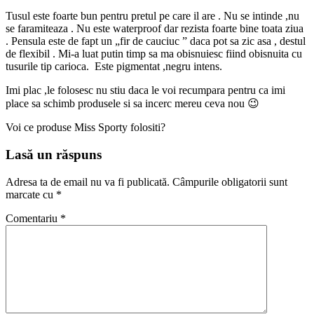
Tusul este foarte bun pentru pretul pe care il are . Nu se intinde ,nu
se faramiteaza . Nu este waterproof dar rezista foarte bine toata ziua
. Pensula este de fapt un „fir de cauciuc ” daca pot sa zic asa , destul
de flexibil . Mi-a luat putin timp sa ma obisnuiesc fiind obisnuita cu
tusurile tip carioca. Este pigmentat ,negru intens.
Imi plac ,le folosesc nu stiu daca le voi recumpara pentru ca imi
place sa schimb produsele si sa incerc mereu ceva nou 😉
Voi ce produse Miss Sporty folositi?
Lasă un răspuns
Adresa ta de email nu va fi publicată.
Câmpurile obligatorii sunt
marcate cu
*
Comentariu
*