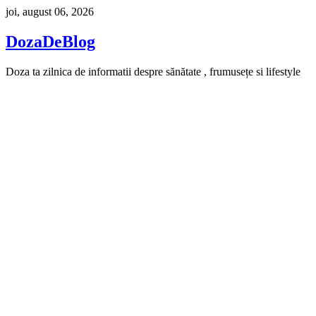
Skip
joi, august 06, 2026
to
content
DozaDeBlog
Doza ta zilnica de informatii despre sănătate , frumusețe si lifestyle