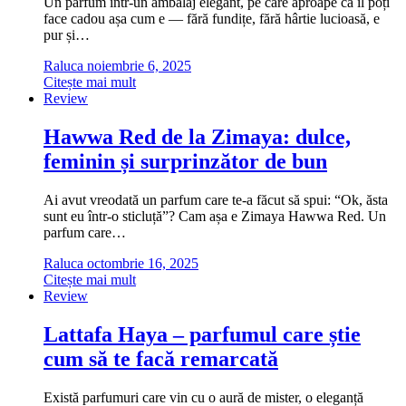
Un parfum într-un ambalaj elegant, pe care aproape că îl poți
face cadou așa cum e — fără fundițe, fără hârtie lucioasă, e
pur și…
Raluca
noiembrie 6, 2025
Citește mai mult
Review
Hawwa Red de la Zimaya: dulce,
feminin și surprinzător de bun
Ai avut vreodată un parfum care te-a făcut să spui: “Ok, ăsta
sunt eu într-o sticluță”? Cam așa e Zimaya Hawwa Red. Un
parfum care…
Raluca
octombrie 16, 2025
Citește mai mult
Review
Lattafa Haya – parfumul care știe
cum să te facă remarcată
Există parfumuri care vin cu o aură de mister, o eleganță