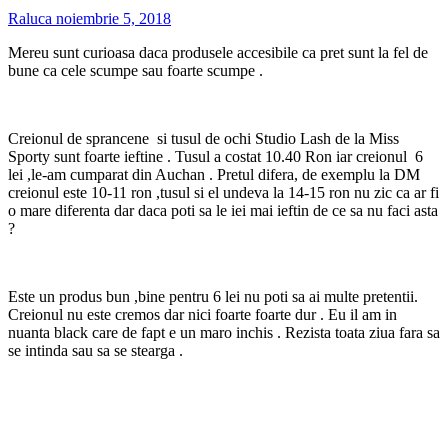
Raluca
noiembrie 5, 2018
Mereu sunt curioasa daca produsele accesibile ca pret sunt la fel de
bune ca cele scumpe sau foarte scumpe .
Creionul de sprancene si tusul de ochi Studio Lash de la Miss
Sporty sunt foarte ieftine . Tusul a costat 10.40 Ron iar creionul 6
lei ,le-am cumparat din Auchan . Pretul difera, de exemplu la DM
creionul este 10-11 ron ,tusul si el undeva la 14-15 ron nu zic ca ar fi
o mare diferenta dar daca poti sa le iei mai ieftin de ce sa nu faci asta
?
Este un produs bun ,bine pentru 6 lei nu poti sa ai multe pretentii.
Creionul nu este cremos dar nici foarte foarte dur . Eu il am in
nuanta black care de fapt e un maro inchis . Rezista toata ziua fara sa
se intinda sau sa se stearga .