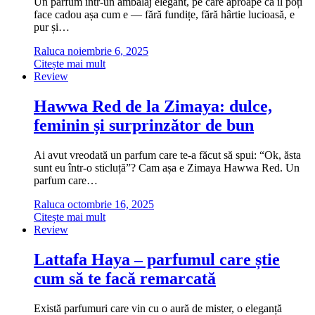
Un parfum într-un ambalaj elegant, pe care aproape că îl poți
face cadou așa cum e — fără fundițe, fără hârtie lucioasă, e
pur și…
Raluca
noiembrie 6, 2025
Citește mai mult
Review
Hawwa Red de la Zimaya: dulce,
feminin și surprinzător de bun
Ai avut vreodată un parfum care te-a făcut să spui: “Ok, ăsta
sunt eu într-o sticluță”? Cam așa e Zimaya Hawwa Red. Un
parfum care…
Raluca
octombrie 16, 2025
Citește mai mult
Review
Lattafa Haya – parfumul care știe
cum să te facă remarcată
Există parfumuri care vin cu o aură de mister, o eleganță