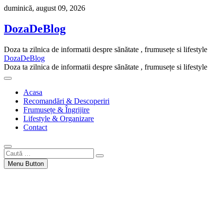
Skip
duminică, august 09, 2026
to
content
DozaDeBlog
Doza ta zilnica de informatii despre sănătate , frumusețe si lifestyle
DozaDeBlog
Doza ta zilnica de informatii despre sănătate , frumusețe si lifestyle
Acasa
Recomandări & Descoperiri
Frumusețe & Îngrijire
Lifestyle & Organizare
Contact
Caută
…
Menu Button