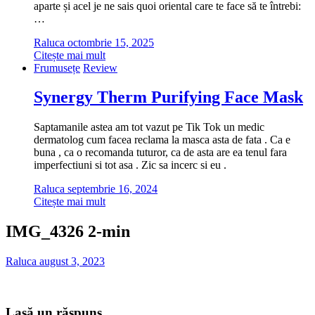
aparte și acel je ne sais quoi oriental care te face să te întrebi:
…
Raluca
octombrie 15, 2025
Citește mai mult
Frumusețe
Review
Synergy Therm Purifying Face Mask
Saptamanile astea am tot vazut pe Tik Tok un medic
dermatolog cum facea reclama la masca asta de fata . Ca e
buna , ca o recomanda tuturor, ca de asta are ea tenul fara
imperfectiuni si tot asa . Zic sa incerc si eu .
Raluca
septembrie 16, 2024
Citește mai mult
IMG_4326 2-min
Raluca
august 3, 2023
Lasă un răspuns