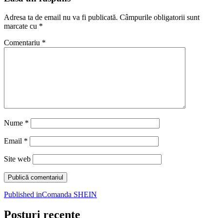
Adresa ta de email nu va fi publicată.
Câmpurile obligatorii sunt
marcate cu
*
Comentariu
*
Nume
*
Email
*
Site web
Navigare
Published in
Comanda SHEIN
în
Posturi recente