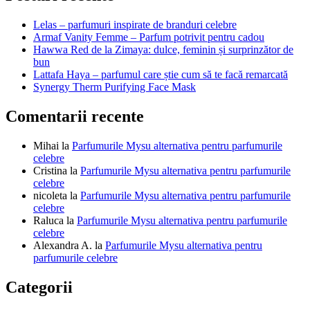
articole
Lelas – parfumuri inspirate de branduri celebre
Armaf Vanity Femme – Parfum potrivit pentru cadou
Hawwa Red de la Zimaya: dulce, feminin și surprinzător de
bun
Lattafa Haya – parfumul care știe cum să te facă remarcată
Synergy Therm Purifying Face Mask
Comentarii recente
Mihai
la
Parfumurile Mysu alternativa pentru parfumurile
celebre
Cristina
la
Parfumurile Mysu alternativa pentru parfumurile
celebre
nicoleta
la
Parfumurile Mysu alternativa pentru parfumurile
celebre
Raluca
la
Parfumurile Mysu alternativa pentru parfumurile
celebre
Alexandra A.
la
Parfumurile Mysu alternativa pentru
parfumurile celebre
Categorii