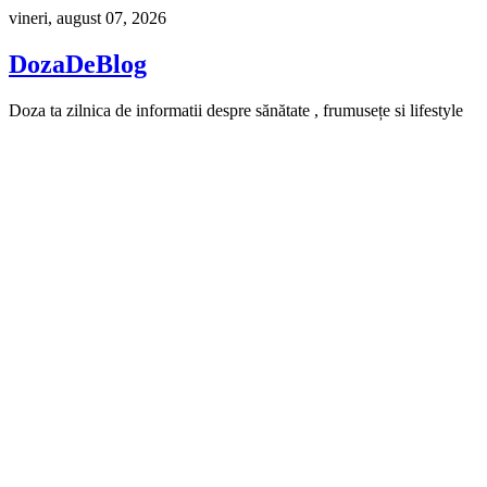
Skip
vineri, august 07, 2026
to
content
DozaDeBlog
Doza ta zilnica de informatii despre sănătate , frumusețe si lifestyle