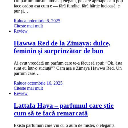
Un parfum într-un ambalaj elegant, pe care aproape că îl poți
face cadou așa cum e — fără fundițe, fără hârtie lucioasă, e
pur și…
Raluca
noiembrie 6, 2025
Citește mai mult
Review
Hawwa Red de la Zimaya: dulce,
feminin și surprinzător de bun
Ai avut vreodată un parfum care te-a făcut să spui: “Ok, ăsta
sunt eu într-o sticluță”? Cam așa e Zimaya Hawwa Red. Un
parfum care…
Raluca
octombrie 16, 2025
Citește mai mult
Review
Lattafa Haya – parfumul care știe
cum să te facă remarcată
Există parfumuri care vin cu o aură de mister, o eleganță