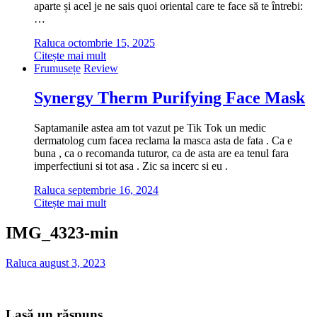
aparte și acel je ne sais quoi oriental care te face să te întrebi:
…
Raluca
octombrie 15, 2025
Citește mai mult
Frumusețe
Review
Synergy Therm Purifying Face Mask
Saptamanile astea am tot vazut pe Tik Tok un medic
dermatolog cum facea reclama la masca asta de fata . Ca e
buna , ca o recomanda tuturor, ca de asta are ea tenul fara
imperfectiuni si tot asa . Zic sa incerc si eu .
Raluca
septembrie 16, 2024
Citește mai mult
IMG_4323-min
Raluca
august 3, 2023
Lasă un răspuns