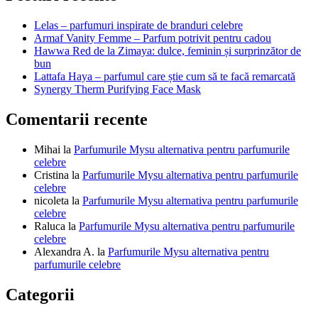
articole
Lelas – parfumuri inspirate de branduri celebre
Armaf Vanity Femme – Parfum potrivit pentru cadou
Hawwa Red de la Zimaya: dulce, feminin și surprinzător de
bun
Lattafa Haya – parfumul care știe cum să te facă remarcată
Synergy Therm Purifying Face Mask
Comentarii recente
Mihai
la
Parfumurile Mysu alternativa pentru parfumurile
celebre
Cristina
la
Parfumurile Mysu alternativa pentru parfumurile
celebre
nicoleta
la
Parfumurile Mysu alternativa pentru parfumurile
celebre
Raluca
la
Parfumurile Mysu alternativa pentru parfumurile
celebre
Alexandra A.
la
Parfumurile Mysu alternativa pentru
parfumurile celebre
Categorii