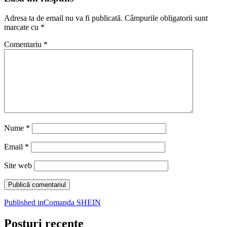
Adresa ta de email nu va fi publicată.
Câmpurile obligatorii sunt
marcate cu
*
Comentariu
*
Nume
*
Email
*
Site web
Navigare
Published in
Comanda SHEIN
în
Posturi recente