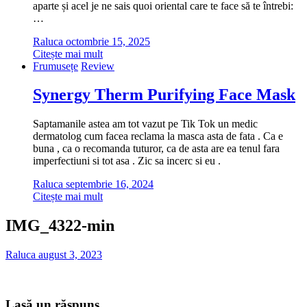
aparte și acel je ne sais quoi oriental care te face să te întrebi:
…
Raluca
octombrie 15, 2025
Citește mai mult
Frumusețe
Review
Synergy Therm Purifying Face Mask
Saptamanile astea am tot vazut pe Tik Tok un medic
dermatolog cum facea reclama la masca asta de fata . Ca e
buna , ca o recomanda tuturor, ca de asta are ea tenul fara
imperfectiuni si tot asa . Zic sa incerc si eu .
Raluca
septembrie 16, 2024
Citește mai mult
IMG_4322-min
Raluca
august 3, 2023
Lasă un răspuns