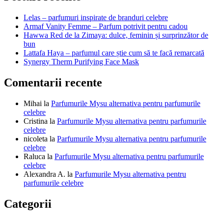
articole
Lelas – parfumuri inspirate de branduri celebre
Armaf Vanity Femme – Parfum potrivit pentru cadou
Hawwa Red de la Zimaya: dulce, feminin și surprinzător de
bun
Lattafa Haya – parfumul care știe cum să te facă remarcată
Synergy Therm Purifying Face Mask
Comentarii recente
Mihai
la
Parfumurile Mysu alternativa pentru parfumurile
celebre
Cristina
la
Parfumurile Mysu alternativa pentru parfumurile
celebre
nicoleta
la
Parfumurile Mysu alternativa pentru parfumurile
celebre
Raluca
la
Parfumurile Mysu alternativa pentru parfumurile
celebre
Alexandra A.
la
Parfumurile Mysu alternativa pentru
parfumurile celebre
Categorii