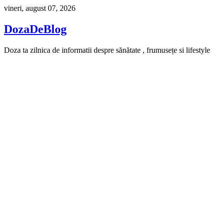
Skip
vineri, august 07, 2026
to
content
DozaDeBlog
Doza ta zilnica de informatii despre sănătate , frumusețe si lifestyle