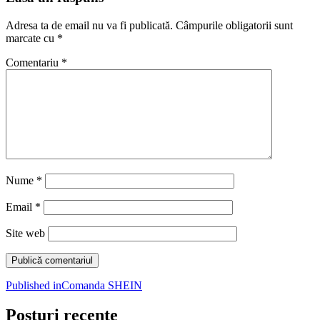
Adresa ta de email nu va fi publicată.
Câmpurile obligatorii sunt
marcate cu
*
Comentariu
*
Nume
*
Email
*
Site web
Navigare
Published in
Comanda SHEIN
în
Posturi recente