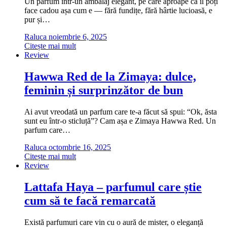
Un parfum într-un ambalaj elegant, pe care aproape că îl poți
face cadou așa cum e — fără fundițe, fără hârtie lucioasă, e
pur și…
Raluca
noiembrie 6, 2025
Citește mai mult
Review
Hawwa Red de la Zimaya: dulce,
feminin și surprinzător de bun
Ai avut vreodată un parfum care te-a făcut să spui: “Ok, ăsta
sunt eu într-o sticluță”? Cam așa e Zimaya Hawwa Red. Un
parfum care…
Raluca
octombrie 16, 2025
Citește mai mult
Review
Lattafa Haya – parfumul care știe
cum să te facă remarcată
Există parfumuri care vin cu o aură de mister, o eleganță