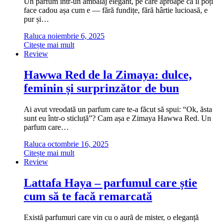
Un parfum într-un ambalaj elegant, pe care aproape că îl poți
face cadou așa cum e — fără fundițe, fără hârtie lucioasă, e
pur și…
Raluca
noiembrie 6, 2025
Citește mai mult
Review
Hawwa Red de la Zimaya: dulce,
feminin și surprinzător de bun
Ai avut vreodată un parfum care te-a făcut să spui: “Ok, ăsta
sunt eu într-o sticluță”? Cam așa e Zimaya Hawwa Red. Un
parfum care…
Raluca
octombrie 16, 2025
Citește mai mult
Review
Lattafa Haya – parfumul care știe
cum să te facă remarcată
Există parfumuri care vin cu o aură de mister, o eleganță