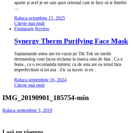
aparte și acel je ne sais quoi oriental care te face să te întrebi:
…
Raluca
octombrie 15, 2025
Citește mai mult
Frumusețe
Review
Synergy Therm Purifying Face Mask
Saptamanile astea am tot vazut pe Tik Tok un medic
dermatolog cum facea reclama la masca asta de fata . Ca e
buna , ca o recomanda tuturor, ca de asta are ea tenul fara
imperfectiuni si tot asa . Zic sa incerc si eu .
Raluca
septembrie 16, 2024
Citește mai mult
IMG_20190901_185754-min
Raluca
septembrie 3, 2019
Lasă un răspuns