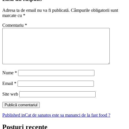
Adresa ta de email nu va fi publicată.
Câmpurile obligatorii sunt
marcate cu
*
Comentariu
*
Nume
*
Email
*
Site web
Navigare
Published in
Cat de sanatos este sa mananci de la fast food ?
în
Posturi recente