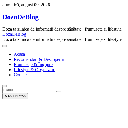
Skip
duminică, august 09, 2026
to
content
DozaDeBlog
Doza ta zilnica de informatii despre sănătate , frumusețe si lifestyle
DozaDeBlog
Doza ta zilnica de informatii despre sănătate , frumusețe si lifestyle
Acasa
Recomandări & Descoperiri
Frumusețe & Îngrijire
Lifestyle & Organizare
Contact
Caută
…
Menu Button