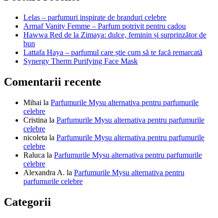
articole
Lelas – parfumuri inspirate de branduri celebre
Armaf Vanity Femme – Parfum potrivit pentru cadou
Hawwa Red de la Zimaya: dulce, feminin și surprinzător de
bun
Lattafa Haya – parfumul care știe cum să te facă remarcată
Synergy Therm Purifying Face Mask
Comentarii recente
Mihai
la
Parfumurile Mysu alternativa pentru parfumurile
celebre
Cristina
la
Parfumurile Mysu alternativa pentru parfumurile
celebre
nicoleta
la
Parfumurile Mysu alternativa pentru parfumurile
celebre
Raluca
la
Parfumurile Mysu alternativa pentru parfumurile
celebre
Alexandra A.
la
Parfumurile Mysu alternativa pentru
parfumurile celebre
Categorii