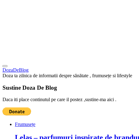
DozaDeBlog
Doza ta zilnica de informatii despre sănătate , frumusețe si lifestyle
Sustine Doza De Blog
Daca iti place continutul pe care il postez ,sustine-ma aici .
Frumusețe
Lelas – parfumuri inspirate de brandur