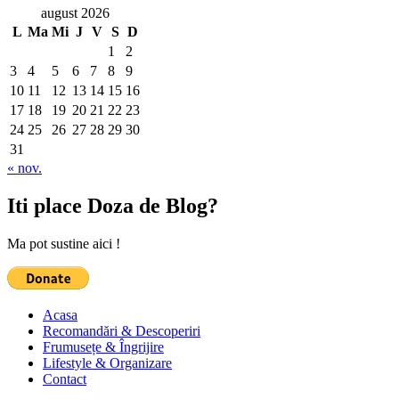
august 2026
L
Ma
Mi
J
V
S
D
1
2
3
4
5
6
7
8
9
10
11
12
13
14
15
16
17
18
19
20
21
22
23
24
25
26
27
28
29
30
31
« nov.
Iti place Doza de Blog?
Ma pot sustine aici !
Acasa
Recomandări & Descoperiri
Frumusețe & Îngrijire
Lifestyle & Organizare
Contact