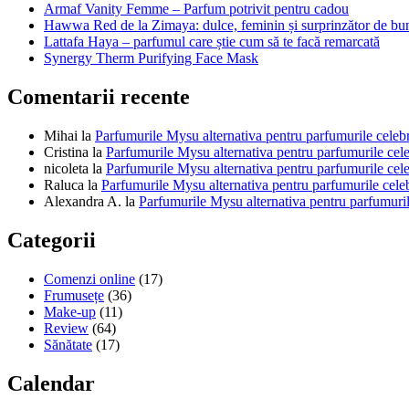
Armaf Vanity Femme – Parfum potrivit pentru cadou
Hawwa Red de la Zimaya: dulce, feminin și surprinzător de bu
Lattafa Haya – parfumul care știe cum să te facă remarcată
Synergy Therm Purifying Face Mask
Comentarii recente
Mihai
la
Parfumurile Mysu alternativa pentru parfumurile celeb
Cristina
la
Parfumurile Mysu alternativa pentru parfumurile cel
nicoleta
la
Parfumurile Mysu alternativa pentru parfumurile cel
Raluca
la
Parfumurile Mysu alternativa pentru parfumurile cele
Alexandra A.
la
Parfumurile Mysu alternativa pentru parfumuril
Categorii
Comenzi online
(17)
Frumusețe
(36)
Make-up
(11)
Review
(64)
Sănătate
(17)
Calendar