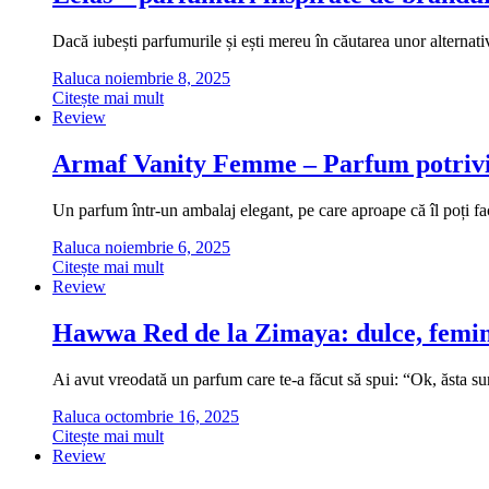
Dacă iubești parfumurile și ești mereu în căutarea unor alternati
Raluca
noiembrie 8, 2025
Citește mai mult
Review
Armaf Vanity Femme – Parfum potrivi
Un parfum într-un ambalaj elegant, pe care aproape că îl poți fa
Raluca
noiembrie 6, 2025
Citește mai mult
Review
Hawwa Red de la Zimaya: dulce, femini
Ai avut vreodată un parfum care te-a făcut să spui: “Ok, ăsta
Raluca
octombrie 16, 2025
Citește mai mult
Review