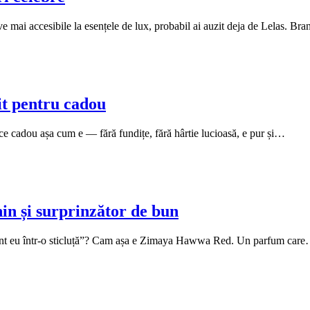
ve mai accesibile la esențele de lux, probabil ai auzit deja de Lelas. B
t pentru cadou
ce cadou așa cum e — fără fundițe, fără hârtie lucioasă, e pur și…
n și surprinzător de bun
 sunt eu într-o sticluță”? Cam așa e Zimaya Hawwa Red. Un parfum car