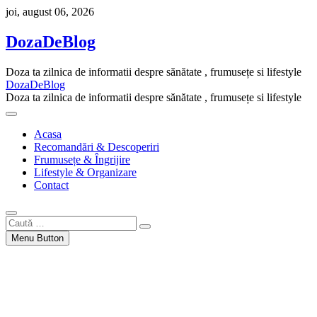
Skip
joi, august 06, 2026
to
content
DozaDeBlog
Doza ta zilnica de informatii despre sănătate , frumusețe si lifestyle
DozaDeBlog
Doza ta zilnica de informatii despre sănătate , frumusețe si lifestyle
Acasa
Recomandări & Descoperiri
Frumusețe & Îngrijire
Lifestyle & Organizare
Contact
Caută
…
Menu Button