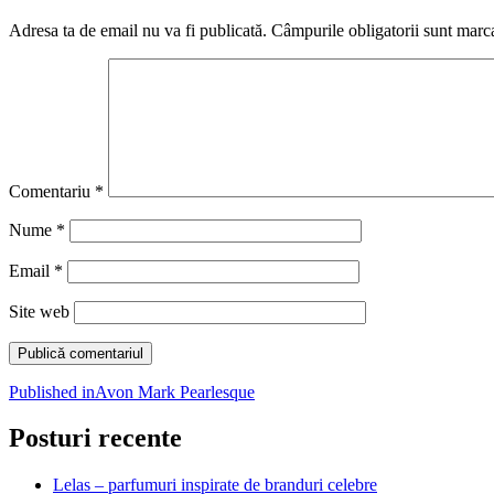
Adresa ta de email nu va fi publicată.
Câmpurile obligatorii sunt marc
Comentariu
*
Nume
*
Email
*
Site web
Navigare
Published in
Avon Mark Pearlesque
în
Posturi recente
articole
Lelas – parfumuri inspirate de branduri celebre