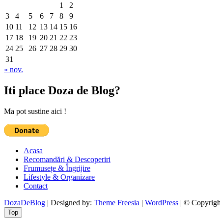
1
2
3
4
5
6
7
8
9
10
11
12
13
14
15
16
17
18
19
20
21
22
23
24
25
26
27
28
29
30
31
« nov.
Iti place Doza de Blog?
Ma pot sustine aici !
Acasa
Recomandări & Descoperiri
Frumusețe & Îngrijire
Lifestyle & Organizare
Contact
DozaDeBlog
| Designed by:
Theme Freesia
|
WordPress
| © Copyright
Top