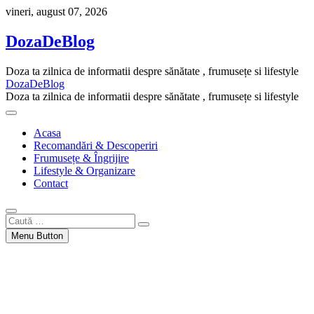
Skip
vineri, august 07, 2026
to
content
DozaDeBlog
Doza ta zilnica de informatii despre sănătate , frumusețe si lifestyle
DozaDeBlog
Doza ta zilnica de informatii despre sănătate , frumusețe si lifestyle
Acasa
Recomandări & Descoperiri
Frumusețe & Îngrijire
Lifestyle & Organizare
Contact
Caută
…
Menu Button