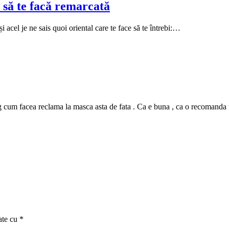
 să te facă remarcată
i acel je ne sais quoi oriental care te face să te întrebi:…
m facea reclama la masca asta de fata . Ca e buna , ca o recomanda tutur
ate cu
*