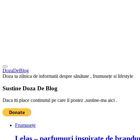
DozaDeBlog
Doza ta zilnica de informatii despre sănătate , frumusețe si lifestyle
Sustine Doza De Blog
Daca iti place continutul pe care il postez ,sustine-ma aici .
Frumusețe
Lelas – parfumuri inspirate de brandur