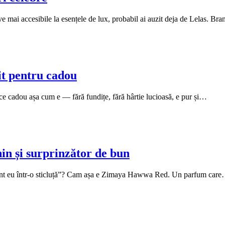
ve mai accesibile la esențele de lux, probabil ai auzit deja de Lelas. B
t pentru cadou
ce cadou așa cum e — fără fundițe, fără hârtie lucioasă, e pur și…
n și surprinzător de bun
 sunt eu într-o sticluță”? Cam așa e Zimaya Hawwa Red. Un parfum car