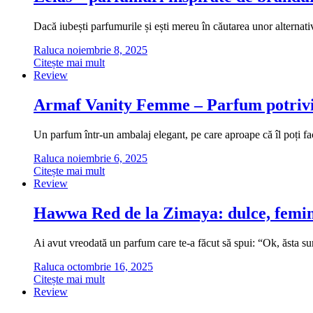
Dacă iubești parfumurile și ești mereu în căutarea unor alternati
Raluca
noiembrie 8, 2025
Citește mai mult
Review
Armaf Vanity Femme – Parfum potrivi
Un parfum într-un ambalaj elegant, pe care aproape că îl poți fa
Raluca
noiembrie 6, 2025
Citește mai mult
Review
Hawwa Red de la Zimaya: dulce, femini
Ai avut vreodată un parfum care te-a făcut să spui: “Ok, ăsta
Raluca
octombrie 16, 2025
Citește mai mult
Review