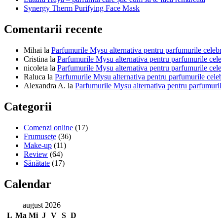
Synergy Therm Purifying Face Mask
Comentarii recente
Mihai
la
Parfumurile Mysu alternativa pentru parfumurile celeb
Cristina
la
Parfumurile Mysu alternativa pentru parfumurile cel
nicoleta
la
Parfumurile Mysu alternativa pentru parfumurile cel
Raluca
la
Parfumurile Mysu alternativa pentru parfumurile cele
Alexandra A.
la
Parfumurile Mysu alternativa pentru parfumuril
Categorii
Comenzi online
(17)
Frumusețe
(36)
Make-up
(11)
Review
(64)
Sănătate
(17)
Calendar
august 2026
L
Ma
Mi
J
V
S
D