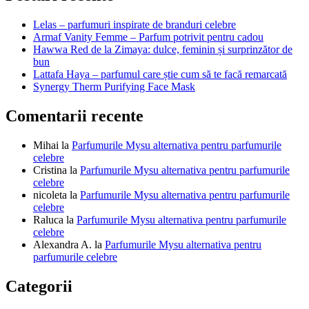
articole
Lelas – parfumuri inspirate de branduri celebre
Armaf Vanity Femme – Parfum potrivit pentru cadou
Hawwa Red de la Zimaya: dulce, feminin și surprinzător de
bun
Lattafa Haya – parfumul care știe cum să te facă remarcată
Synergy Therm Purifying Face Mask
Comentarii recente
Mihai
la
Parfumurile Mysu alternativa pentru parfumurile
celebre
Cristina
la
Parfumurile Mysu alternativa pentru parfumurile
celebre
nicoleta
la
Parfumurile Mysu alternativa pentru parfumurile
celebre
Raluca
la
Parfumurile Mysu alternativa pentru parfumurile
celebre
Alexandra A.
la
Parfumurile Mysu alternativa pentru
parfumurile celebre
Categorii