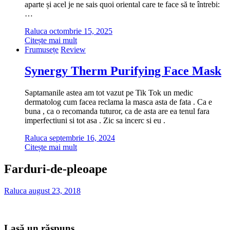
aparte și acel je ne sais quoi oriental care te face să te întrebi:
…
Raluca
octombrie 15, 2025
Citește mai mult
Frumusețe
Review
Synergy Therm Purifying Face Mask
Saptamanile astea am tot vazut pe Tik Tok un medic
dermatolog cum facea reclama la masca asta de fata . Ca e
buna , ca o recomanda tuturor, ca de asta are ea tenul fara
imperfectiuni si tot asa . Zic sa incerc si eu .
Raluca
septembrie 16, 2024
Citește mai mult
Farduri-de-pleoape
Raluca
august 23, 2018
Lasă un răspuns