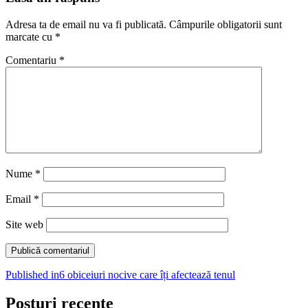
Adresa ta de email nu va fi publicată.
Câmpurile obligatorii sunt
marcate cu
*
Comentariu
*
Nume
*
Email
*
Site web
Navigare
Published in
6 obiceiuri nocive care îți afectează tenul
în
Posturi recente