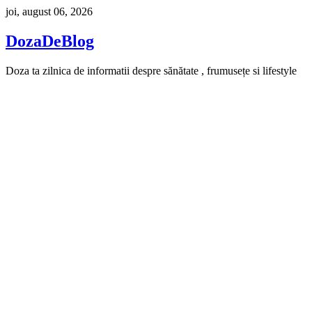
Skip
joi, august 06, 2026
to
content
DozaDeBlog
Doza ta zilnica de informatii despre sănătate , frumusețe si lifestyle