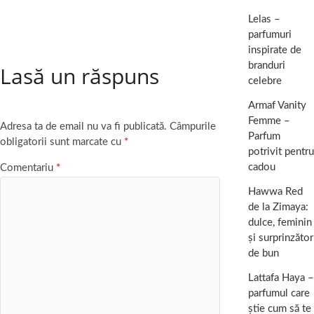
Lelas –
parfumuri
inspirate de
branduri
Lasă un răspuns
celebre
Armaf Vanity
Femme –
Adresa ta de email nu va fi publicată.
Câmpurile
Parfum
obligatorii sunt marcate cu
*
potrivit pentru
cadou
Comentariu
*
Hawwa Red
de la Zimaya:
dulce, feminin
și surprinzător
de bun
Lattafa Haya –
parfumul care
știe cum să te