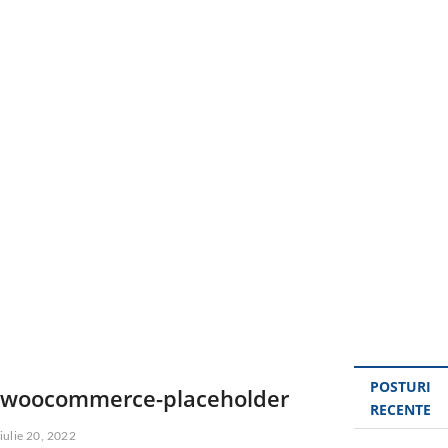
u
t
t
o
n
POSTURI
woocommerce-placeholder
RECENTE
iulie 20, 2022