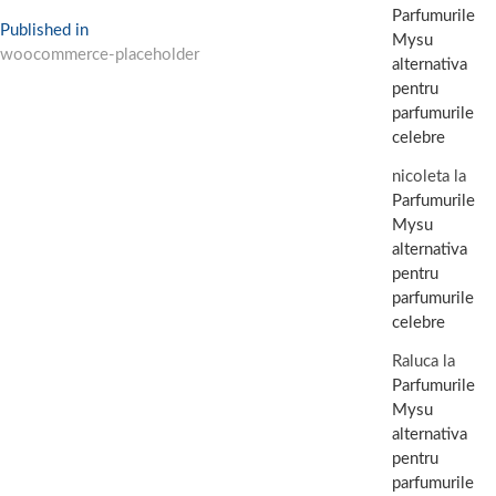
Parfumurile
Navigare
Published in
Mysu
woocommerce-placeholder
în
alternativa
pentru
articole
parfumurile
celebre
nicoleta
la
Parfumurile
Mysu
alternativa
pentru
parfumurile
celebre
Raluca
la
Parfumurile
Mysu
alternativa
pentru
parfumurile