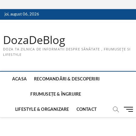
Skip
joi, august 06, 2026
to
content
DozaDeBlog
DOZA TA ZILNICA DE INFORMATII DESPRE SĂNĂTATE , FRUMUSEȚE SI
LIFESTYLE
ACASA
RECOMANDĂRI & DESCOPERIRI
FRUMUSEȚE & ÎNGRIJIRE
M
LIFESTYLE & ORGANIZARE
CONTACT
e
n
u
B