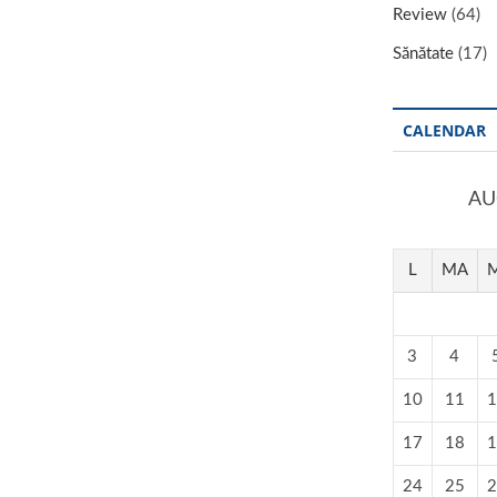
Review
(64)
Sănătate
(17)
CALENDAR
AU
L
MA
M
3
4
10
11
1
17
18
1
24
25
2