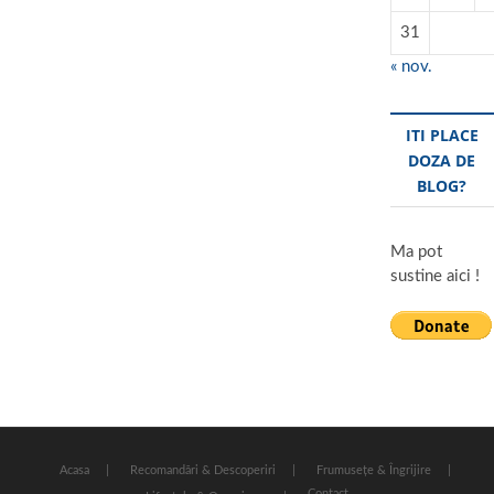
31
« nov.
ITI PLACE
DOZA DE
BLOG?
Ma pot
sustine aici !
Acasa
Recomandări & Descoperiri
Frumusețe & Îngrijire
Contact