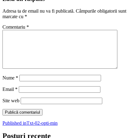
Adresa ta de email nu va fi publicată.
Câmpurile obligatorii sunt
marcate cu
*
Comentariu
*
Nume
*
Email
*
Site web
Navigare
Published in
Txt-02-opti-min
în
Posturi recente