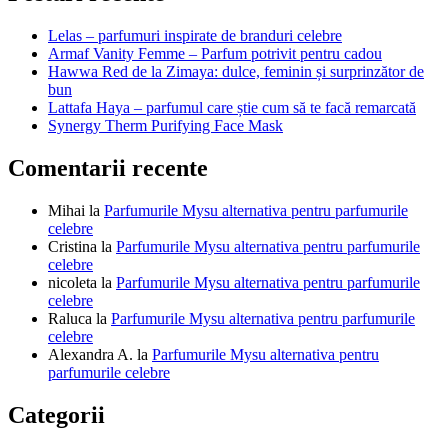
articole
Lelas – parfumuri inspirate de branduri celebre
Armaf Vanity Femme – Parfum potrivit pentru cadou
Hawwa Red de la Zimaya: dulce, feminin și surprinzător de
bun
Lattafa Haya – parfumul care știe cum să te facă remarcată
Synergy Therm Purifying Face Mask
Comentarii recente
Mihai
la
Parfumurile Mysu alternativa pentru parfumurile
celebre
Cristina
la
Parfumurile Mysu alternativa pentru parfumurile
celebre
nicoleta
la
Parfumurile Mysu alternativa pentru parfumurile
celebre
Raluca
la
Parfumurile Mysu alternativa pentru parfumurile
celebre
Alexandra A.
la
Parfumurile Mysu alternativa pentru
parfumurile celebre
Categorii