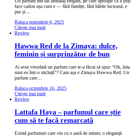
Un parfum într-un ambalaj elegant, pe care aproape că îl poți
face cadou așa cum e — fără fundițe, fără hârtie lucioasă, e
pur și…
Raluca
noiembrie 6, 2025
Citește mai mult
Review
Hawwa Red de la Zimaya: dulce,
feminin și surprinzător de bun
Ai avut vreodată un parfum care te-a făcut să spui: “Ok, ăsta
sunt eu într-o sticluță”? Cam așa e Zimaya Hawwa Red. Un
parfum care…
Raluca
octombrie 16, 2025
Citește mai mult
Review
Lattafa Haya – parfumul care știe
cum să te facă remarcată
Există parfumuri care vin cu o aură de mister, o eleganță