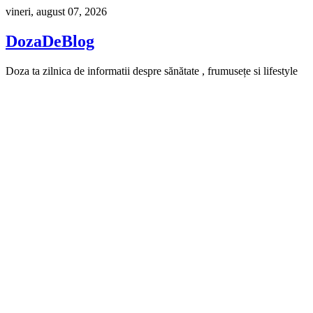
Skip
vineri, august 07, 2026
to
content
DozaDeBlog
Doza ta zilnica de informatii despre sănătate , frumusețe si lifestyle