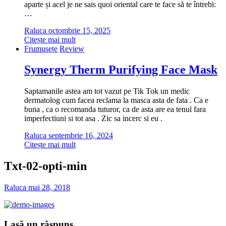
aparte și acel je ne sais quoi oriental care te face să te întrebi:
…
Raluca
octombrie 15, 2025
Citește mai mult
Frumusețe
Review
Synergy Therm Purifying Face Mask
Saptamanile astea am tot vazut pe Tik Tok un medic
dermatolog cum facea reclama la masca asta de fata . Ca e
buna , ca o recomanda tuturor, ca de asta are ea tenul fara
imperfectiuni si tot asa . Zic sa incerc si eu .
Raluca
septembrie 16, 2024
Citește mai mult
Txt-02-opti-min
Raluca
mai 28, 2018
Lasă un răspuns