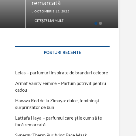
remarcată
Fac
OCTOMBRIE 15, 2025
SEPT
CITEȘTE MAI MULT
CITE
POSTURI RECENTE
Lelas – parfumuri inspirate de branduri celebre
Armaf Vanity Femme – Parfum potrivit pentru
cadou
Hawwa Red de la Zimaya: dulce, feminin și
surprinzător de bun
Lattafa Haya – parfumul care știe cum să te
facă remarcată
Synergy Therm Purifying Face Mask