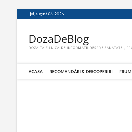
Skip
joi, august 06, 2026
to
content
DozaDeBlog
DOZA TA ZILNICA DE INFORMATII DESPRE SĂNĂTATE , FR
ACASA
RECOMANDĂRI & DESCOPERIRI
FRUMU