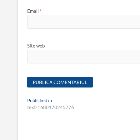
Email
*
Site web
Navigare
Published in
text-1680170245776
în
articole