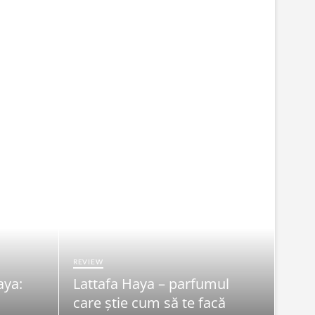
REVIEW
aya:
Lattafa Haya – parfumul
FRUMU
care știe cum să te facă
Syn