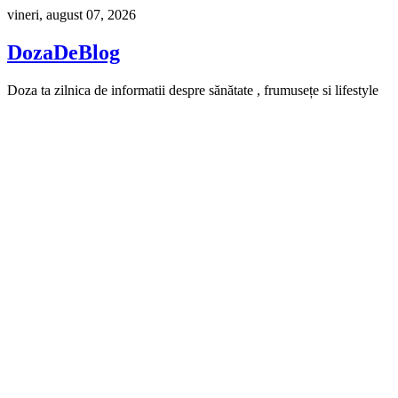
Skip
vineri, august 07, 2026
to
content
DozaDeBlog
Doza ta zilnica de informatii despre sănătate , frumusețe si lifestyle