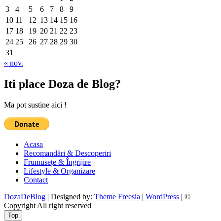
3
4
5
6
7
8
9
10
11
12
13
14
15
16
17
18
19
20
21
22
23
24
25
26
27
28
29
30
31
« nov.
Iti place Doza de Blog?
Ma pot sustine aici !
Acasa
Recomandări & Descoperiri
Frumusețe & Îngrijire
Lifestyle & Organizare
Contact
DozaDeBlog
| Designed by:
Theme Freesia
|
WordPress
| ©
Copyright All right reserved
Top