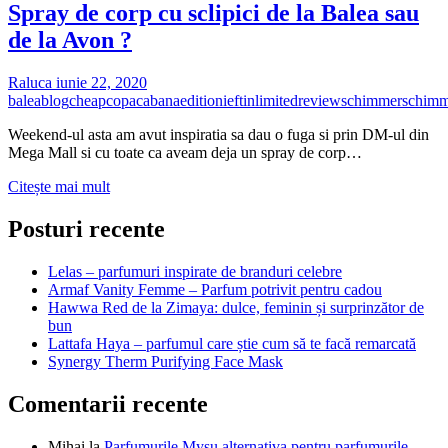
Spray de corp cu sclipici de la Balea sau
de la Avon ?
Raluca
iunie 22, 2020
balea
blog
cheap
copacabana
edition
ieftin
limited
review
schimmer
schimm
Weekend-ul asta am avut inspiratia sa dau o fuga si prin DM-ul din
Mega Mall si cu toate ca aveam deja un spray de corp…
Spray
Citește mai mult
de
corp
Posturi recente
cu
sclipici
Lelas – parfumuri inspirate de branduri celebre
de
Armaf Vanity Femme – Parfum potrivit pentru cadou
la
Hawwa Red de la Zimaya: dulce, feminin și surprinzător de
Balea
bun
sau
Lattafa Haya – parfumul care știe cum să te facă remarcată
de
Synergy Therm Purifying Face Mask
la
Avon
Comentarii recente
?
Mihai
la
Parfumurile Mysu alternativa pentru parfumurile