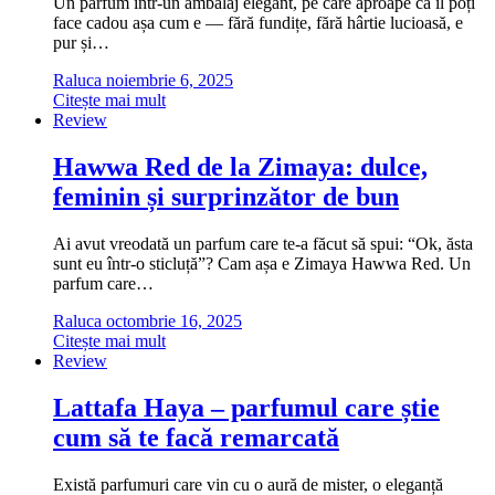
Un parfum într-un ambalaj elegant, pe care aproape că îl poți
face cadou așa cum e — fără fundițe, fără hârtie lucioasă, e
pur și…
Raluca
noiembrie 6, 2025
Citește mai mult
Review
Hawwa Red de la Zimaya: dulce,
feminin și surprinzător de bun
Ai avut vreodată un parfum care te-a făcut să spui: “Ok, ăsta
sunt eu într-o sticluță”? Cam așa e Zimaya Hawwa Red. Un
parfum care…
Raluca
octombrie 16, 2025
Citește mai mult
Review
Lattafa Haya – parfumul care știe
cum să te facă remarcată
Există parfumuri care vin cu o aură de mister, o eleganță