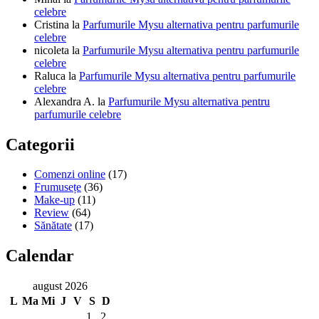
celebre
Cristina
la
Parfumurile Mysu alternativa pentru parfumurile
celebre
nicoleta
la
Parfumurile Mysu alternativa pentru parfumurile
celebre
Raluca
la
Parfumurile Mysu alternativa pentru parfumurile
celebre
Alexandra A.
la
Parfumurile Mysu alternativa pentru
parfumurile celebre
Categorii
Comenzi online
(17)
Frumusețe
(36)
Make-up
(11)
Review
(64)
Sănătate
(17)
Calendar
august 2026
L
Ma
Mi
J
V
S
D
1
2