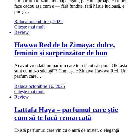
Un parfum într-un ambalaj elegant, pe care aproape că îl poți
face cadou așa cum e — fără fundițe, fără hârtie lucioasă, e
pur și…
Raluca
noiembrie 6, 2025
Citește mai mult
Review
Hawwa Red de la Zimaya: dulce,
feminin și surprinzător de bun
Ai avut vreodată un parfum care te-a făcut să spui: “Ok, ăsta
sunt eu într-o sticluță”? Cam așa e Zimaya Hawwa Red. Un
parfum care…
Raluca
octombrie 16, 2025
Citește mai mult
Review
Lattafa Haya – parfumul care știe
cum să te facă remarcată
Există parfumuri care vin cu o aură de mister, o eleganță