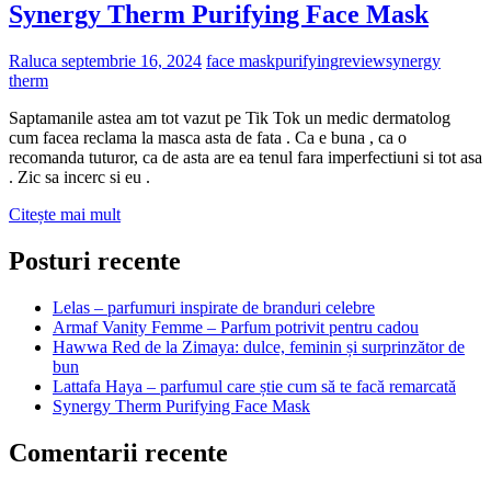
Synergy Therm Purifying Face Mask
Raluca
septembrie 16, 2024
face mask
purifying
review
synergy
therm
Saptamanile astea am tot vazut pe Tik Tok un medic dermatolog
cum facea reclama la masca asta de fata . Ca e buna , ca o
recomanda tuturor, ca de asta are ea tenul fara imperfectiuni si tot asa
. Zic sa incerc si eu .
Synergy
Citește mai mult
Therm
Purifying
Posturi recente
Face
Mask
Lelas – parfumuri inspirate de branduri celebre
Armaf Vanity Femme – Parfum potrivit pentru cadou
Hawwa Red de la Zimaya: dulce, feminin și surprinzător de
bun
Lattafa Haya – parfumul care știe cum să te facă remarcată
Synergy Therm Purifying Face Mask
Comentarii recente