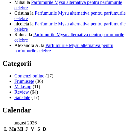
Mihai
la
Parfumurile Mysu alternativa pentru parfumurile
celebre
Cristina
la
Parfumurile Mysu alternativa pentru parfumurile
celebre
nicoleta
la
Parfumurile Mysu alternativa pentru parfumurile
celebre
Raluca
la
Parfumurile Mysu alternativa pentru parfumurile
celebre
Alexandra A.
la
Parfumurile Mysu alternativa pentru
parfumurile celebre
Categorii
Comenzi online
(17)
Frumusețe
(36)
Make-up
(11)
Review
(64)
Sănătate
(17)
Calendar
august 2026
L
Ma
Mi
J
V
S
D