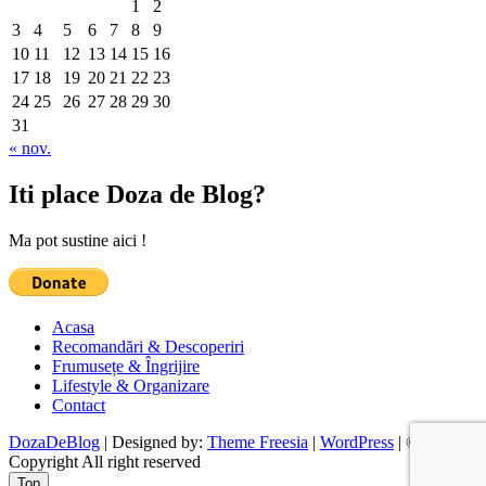
1
2
3
4
5
6
7
8
9
10
11
12
13
14
15
16
17
18
19
20
21
22
23
24
25
26
27
28
29
30
31
« nov.
Iti place Doza de Blog?
Ma pot sustine aici !
Acasa
Recomandări & Descoperiri
Frumusețe & Îngrijire
Lifestyle & Organizare
Contact
DozaDeBlog
| Designed by:
Theme Freesia
|
WordPress
| ©
Copyright All right reserved
Top