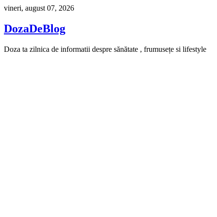
Skip
vineri, august 07, 2026
to
content
DozaDeBlog
Doza ta zilnica de informatii despre sănătate , frumusețe si lifestyle