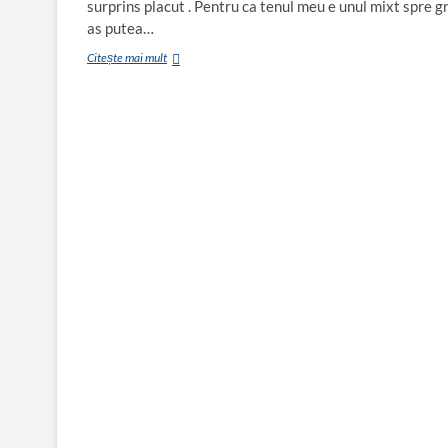
surprins placut . Pentru ca tenul meu e unul mixt spre g
as putea…
Review
Citește mai mult
Apa
micelara
Garnier
Pure
Active