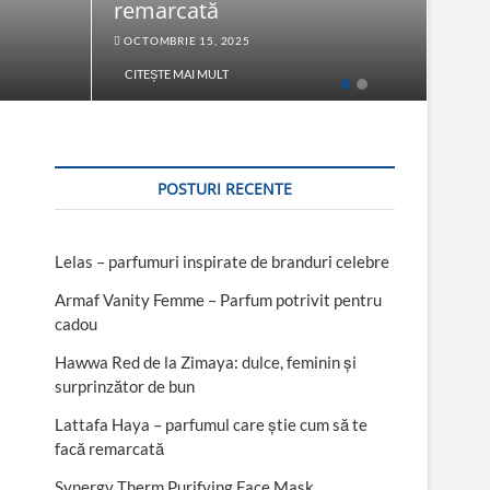
remarcată
Fac
OCTOMBRIE 15, 2025
SEPT
CITEȘTE MAI MULT
CITE
POSTURI RECENTE
Lelas – parfumuri inspirate de branduri celebre
Armaf Vanity Femme – Parfum potrivit pentru
cadou
Hawwa Red de la Zimaya: dulce, feminin și
surprinzător de bun
Lattafa Haya – parfumul care știe cum să te
facă remarcată
Synergy Therm Purifying Face Mask