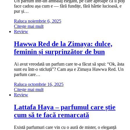
Un parfum într-un ambalaj elegant, pe care aproape că îl poți
face cadou așa cum e — fără fundițe, fără hârtie lucioasă, e
pur și…
Raluca
noiembrie 6, 2025
Citește mai mult
Review
Hawwa Red de la Zimaya: dulce,
feminin și surprinzător de bun
Ai avut vreodată un parfum care te-a făcut să spui: “Ok, ăsta
sunt eu într-o sticluță”? Cam așa e Zimaya Hawwa Red. Un
parfum care…
Raluca
octombrie 16, 2025
Citește mai mult
Review
Lattafa Haya – parfumul care știe
cum să te facă remarcată
Există parfumuri care vin cu o aură de mister, o eleganță