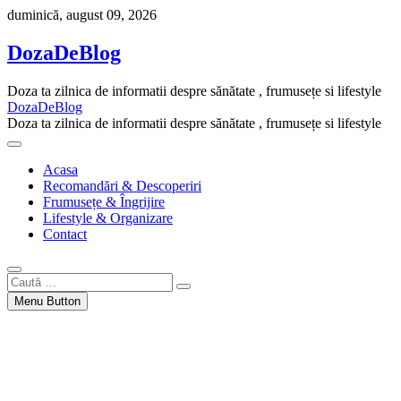
Skip
duminică, august 09, 2026
to
content
DozaDeBlog
Doza ta zilnica de informatii despre sănătate , frumusețe si lifestyle
DozaDeBlog
Doza ta zilnica de informatii despre sănătate , frumusețe si lifestyle
Acasa
Recomandări & Descoperiri
Frumusețe & Îngrijire
Lifestyle & Organizare
Contact
Caută
…
Menu Button