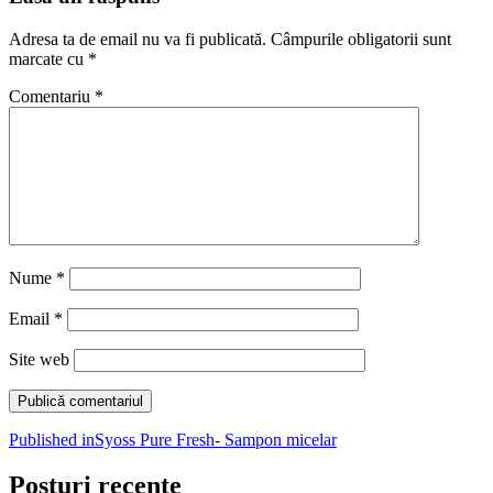
Adresa ta de email nu va fi publicată.
Câmpurile obligatorii sunt
marcate cu
*
Comentariu
*
Nume
*
Email
*
Site web
Navigare
Published in
Syoss Pure Fresh- Sampon micelar
în
Posturi recente