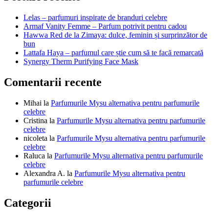
articole
Lelas – parfumuri inspirate de branduri celebre
Armaf Vanity Femme – Parfum potrivit pentru cadou
Hawwa Red de la Zimaya: dulce, feminin și surprinzător de
bun
Lattafa Haya – parfumul care știe cum să te facă remarcată
Synergy Therm Purifying Face Mask
Comentarii recente
Mihai
la
Parfumurile Mysu alternativa pentru parfumurile
celebre
Cristina
la
Parfumurile Mysu alternativa pentru parfumurile
celebre
nicoleta
la
Parfumurile Mysu alternativa pentru parfumurile
celebre
Raluca
la
Parfumurile Mysu alternativa pentru parfumurile
celebre
Alexandra A.
la
Parfumurile Mysu alternativa pentru
parfumurile celebre
Categorii