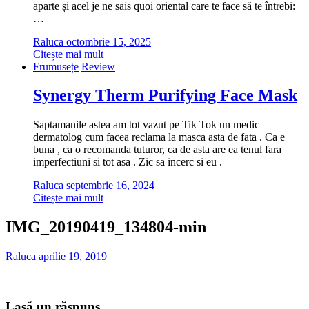
aparte și acel je ne sais quoi oriental care te face să te întrebi:
…
Raluca
octombrie 15, 2025
Citește mai mult
Frumusețe
Review
Synergy Therm Purifying Face Mask
Saptamanile astea am tot vazut pe Tik Tok un medic
dermatolog cum facea reclama la masca asta de fata . Ca e
buna , ca o recomanda tuturor, ca de asta are ea tenul fara
imperfectiuni si tot asa . Zic sa incerc si eu .
Raluca
septembrie 16, 2024
Citește mai mult
IMG_20190419_134804-min
Raluca
aprilie 19, 2019
Lasă un răspuns