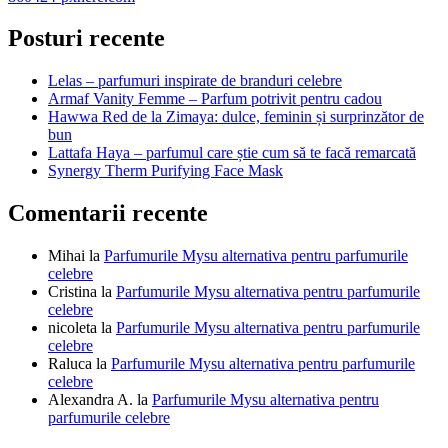
în
articole
Posturi recente
Lelas – parfumuri inspirate de branduri celebre
Armaf Vanity Femme – Parfum potrivit pentru cadou
Hawwa Red de la Zimaya: dulce, feminin și surprinzător de
bun
Lattafa Haya – parfumul care știe cum să te facă remarcată
Synergy Therm Purifying Face Mask
Comentarii recente
Mihai
la
Parfumurile Mysu alternativa pentru parfumurile
celebre
Cristina
la
Parfumurile Mysu alternativa pentru parfumurile
celebre
nicoleta
la
Parfumurile Mysu alternativa pentru parfumurile
celebre
Raluca
la
Parfumurile Mysu alternativa pentru parfumurile
celebre
Alexandra A.
la
Parfumurile Mysu alternativa pentru
parfumurile celebre