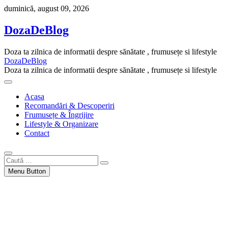
Skip
duminică, august 09, 2026
to
content
DozaDeBlog
Doza ta zilnica de informatii despre sănătate , frumusețe si lifestyle
DozaDeBlog
Doza ta zilnica de informatii despre sănătate , frumusețe si lifestyle
Acasa
Recomandări & Descoperiri
Frumusețe & Îngrijire
Lifestyle & Organizare
Contact
Caută
…
Menu Button