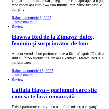
Un parfum într-un ambalaj elegant, pe care aproape că îl poți
face cadou așa cum e — fără fundițe, fără hârtie lucioasă, e
pur și…
Raluca
noiembrie 6, 2025
Citește mai mult
Review
Hawwa Red de la Zimaya: dulce,
feminin și surprinzător de bun
Ai avut vreodată un parfum care te-a făcut să spui: “Ok, ăsta
sunt eu într-o sticluță”? Cam așa e Zimaya Hawwa Red. Un
parfum care…
Raluca
octombrie 16, 2025
Citește mai mult
Review
Lattafa Haya – parfumul care știe
cum să te facă remarcată
Există parfumuri care vin cu o aură de mister, o eleganță