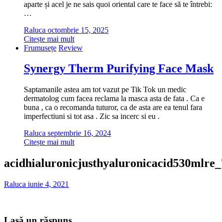
aparte și acel je ne sais quoi oriental care te face să te întrebi:
…
Raluca
octombrie 15, 2025
Citește mai mult
Frumusețe
Review
Synergy Therm Purifying Face Mask
Saptamanile astea am tot vazut pe Tik Tok un medic
dermatolog cum facea reclama la masca asta de fata . Ca e
buna , ca o recomanda tuturor, ca de asta are ea tenul fara
imperfectiuni si tot asa . Zic sa incerc si eu .
Raluca
septembrie 16, 2024
Citește mai mult
acidhialuronicjusthyaluronicacid530mlre
Raluca
iunie 4, 2021
Lasă un răspuns