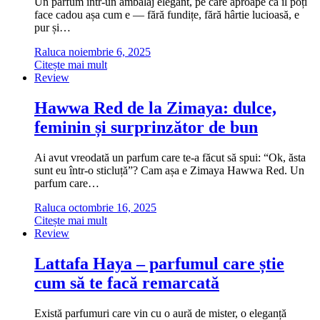
Un parfum într-un ambalaj elegant, pe care aproape că îl poți
face cadou așa cum e — fără fundițe, fără hârtie lucioasă, e
pur și…
Raluca
noiembrie 6, 2025
Citește mai mult
Review
Hawwa Red de la Zimaya: dulce,
feminin și surprinzător de bun
Ai avut vreodată un parfum care te-a făcut să spui: “Ok, ăsta
sunt eu într-o sticluță”? Cam așa e Zimaya Hawwa Red. Un
parfum care…
Raluca
octombrie 16, 2025
Citește mai mult
Review
Lattafa Haya – parfumul care știe
cum să te facă remarcată
Există parfumuri care vin cu o aură de mister, o eleganță