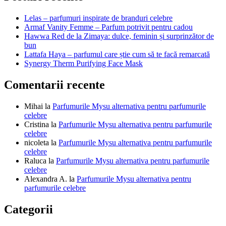
articole
Lelas – parfumuri inspirate de branduri celebre
Armaf Vanity Femme – Parfum potrivit pentru cadou
Hawwa Red de la Zimaya: dulce, feminin și surprinzător de
bun
Lattafa Haya – parfumul care știe cum să te facă remarcată
Synergy Therm Purifying Face Mask
Comentarii recente
Mihai
la
Parfumurile Mysu alternativa pentru parfumurile
celebre
Cristina
la
Parfumurile Mysu alternativa pentru parfumurile
celebre
nicoleta
la
Parfumurile Mysu alternativa pentru parfumurile
celebre
Raluca
la
Parfumurile Mysu alternativa pentru parfumurile
celebre
Alexandra A.
la
Parfumurile Mysu alternativa pentru
parfumurile celebre
Categorii