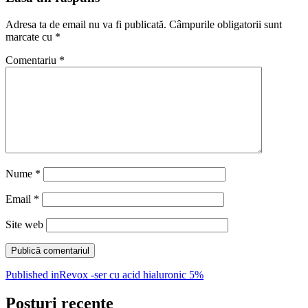
Adresa ta de email nu va fi publicată.
Câmpurile obligatorii sunt
marcate cu
*
Comentariu
*
Nume
*
Email
*
Site web
Navigare
Published in
Revox -ser cu acid hialuronic 5%
în
Posturi recente