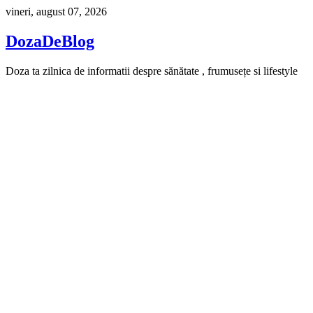
Skip
vineri, august 07, 2026
to
content
DozaDeBlog
Doza ta zilnica de informatii despre sănătate , frumusețe si lifestyle