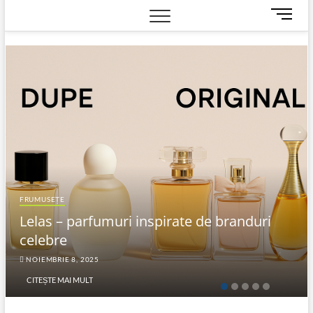
M
e
n
u
B
u
t
t
o
n
FRUMUSEȚE
Lelas – parfumuri inspirate de branduri
celebre
NOIEMBRIE 8, 2025
CITEȘTE MAI MULT