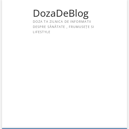
Skip
DozaDeBlog
to
content
DOZA TA ZILNICA DE INFORMATII
DESPRE SĂNĂTATE , FRUMUSEȚE SI
LIFESTYLE