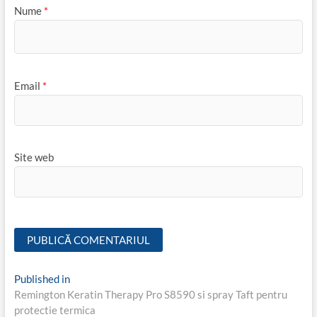
Nume
*
Email
*
Site web
Navigare
Published in
Remington Keratin Therapy Pro S8590 si spray Taft pentru
în
protectie termica