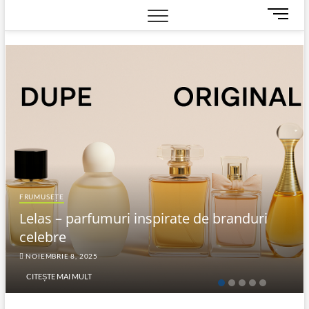
M
e
n
u
B
u
t
t
o
n
FRUMUSEȚE
Lelas – parfumuri inspirate de branduri
celebre
NOIEMBRIE 8, 2025
CITEȘTE MAI MULT