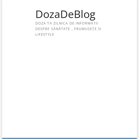
Skip
DozaDeBlog
to
content
DOZA TA ZILNICA DE INFORMATII
DESPRE SĂNĂTATE , FRUMUSEȚE SI
LIFESTYLE