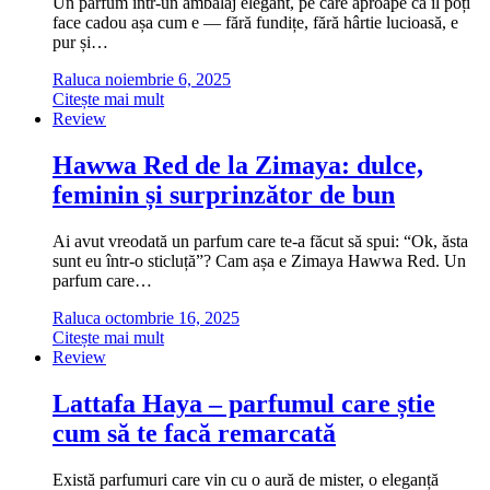
Un parfum într-un ambalaj elegant, pe care aproape că îl poți
face cadou așa cum e — fără fundițe, fără hârtie lucioasă, e
pur și…
Raluca
noiembrie 6, 2025
Citește mai mult
Review
Hawwa Red de la Zimaya: dulce,
feminin și surprinzător de bun
Ai avut vreodată un parfum care te-a făcut să spui: “Ok, ăsta
sunt eu într-o sticluță”? Cam așa e Zimaya Hawwa Red. Un
parfum care…
Raluca
octombrie 16, 2025
Citește mai mult
Review
Lattafa Haya – parfumul care știe
cum să te facă remarcată
Există parfumuri care vin cu o aură de mister, o eleganță