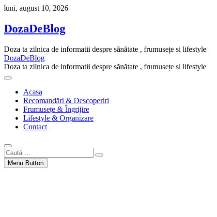
Skip
luni, august 10, 2026
to
content
DozaDeBlog
Doza ta zilnica de informatii despre sănătate , frumusețe si lifestyle
DozaDeBlog
Doza ta zilnica de informatii despre sănătate , frumusețe si lifestyle
Acasa
Recomandări & Descoperiri
Frumusețe & Îngrijire
Lifestyle & Organizare
Contact
Caută
…
Menu Button