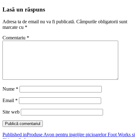
Lasă un răspuns
Adresa ta de email nu va fi publicată.
Câmpurile obligatorii sunt
marcate cu
*
Comentariu
*
Nume
*
Email
*
Site web
Navigare
Published in
Produse Avon pentru ingrijire picioarelor Foot Works si