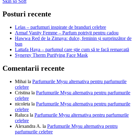
Skin so Soft
în
articole
Posturi recente
Lelas – parfumuri inspirate de branduri celebre
Armaf Vanity Femme – Parfum potrivit pentru cadou
Hawwa Red de la Zimaya: dulce, feminin și surprinzător de
bun
Lattafa Haya – parfumul care știe cum să te facă remarcată
Synergy Therm Purifying Face Mask
Comentarii recente
Mihai
la
Parfumurile Mysu alternativa pentru parfumurile
celebre
Cristina
la
Parfumurile Mysu alternativa pentru parfumurile
celebre
nicoleta
la
Parfumurile Mysu alternativa pentru parfumurile
celebre
Raluca
la
Parfumurile Mysu alternativa pentru parfumurile
celebre
Alexandra A.
la
Parfumurile Mysu alternativa pentru
parfumurile celebre