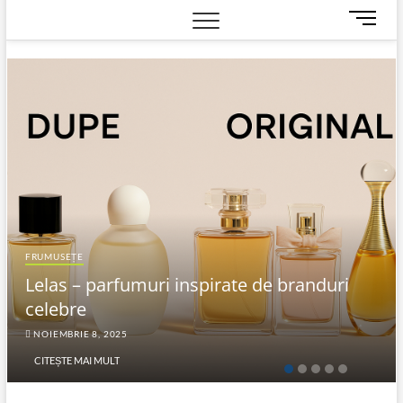
M
e
n
u
B
u
t
t
o
n
FRUMUSEȚE
Lelas – parfumuri inspirate de branduri
celebre
NOIEMBRIE 8, 2025
CITEȘTE MAI MULT