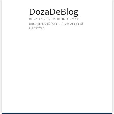
Skip
DozaDeBlog
to
content
DOZA TA ZILNICA DE INFORMATII
DESPRE SĂNĂTATE , FRUMUSEȚE SI
LIFESTYLE