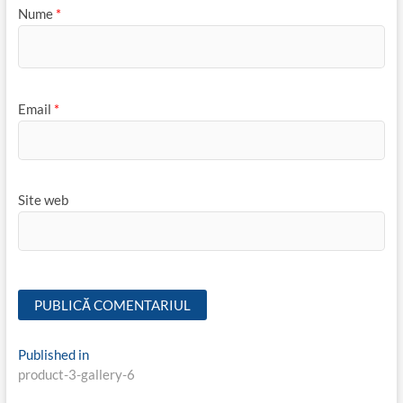
Nume
*
Email
*
Site web
Navigare
Published in
product-3-gallery-6
în