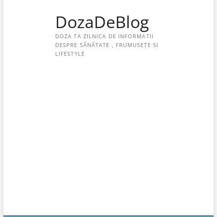
Skip
DozaDeBlog
to
content
DOZA TA ZILNICA DE INFORMATII
DESPRE SĂNĂTATE , FRUMUSEȚE SI
LIFESTYLE