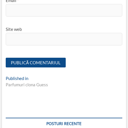
Email
*
Site web
Navigare
Published in
Parfumuri clona Guess
în
articole
POSTURI RECENTE