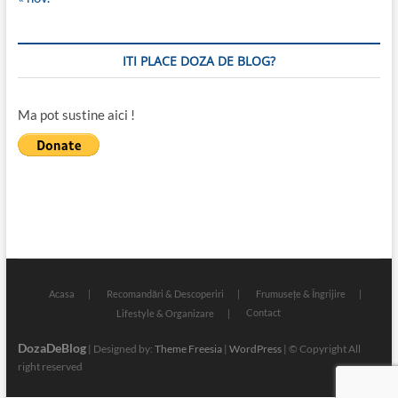
ITI PLACE DOZA DE BLOG?
Ma pot sustine aici !
Acasa
Recomandări & Descoperiri
Frumusețe & Îngrijire
Contact
Lifestyle & Organizare
DozaDeBlog
| Designed by:
Theme Freesia
|
WordPress
| © Copyright All
right reserved