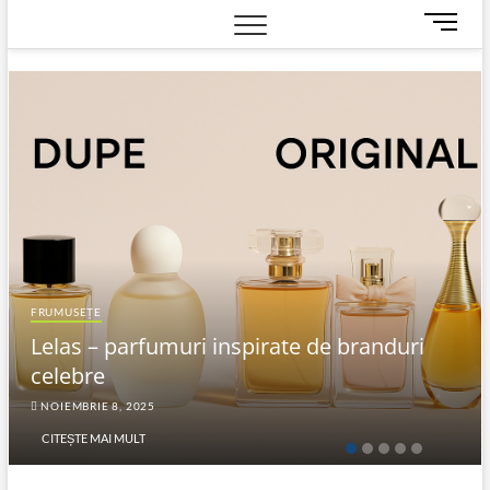
M
e
n
u
B
u
t
t
o
n
FRUMUSEȚE
Lelas – parfumuri inspirate de branduri
celebre
NOIEMBRIE 8, 2025
CITEȘTE MAI MULT