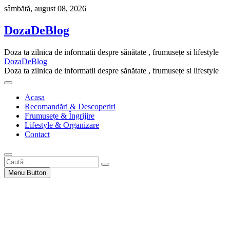
Skip
sâmbătă, august 08, 2026
to
content
DozaDeBlog
Doza ta zilnica de informatii despre sănătate , frumusețe si lifestyle
DozaDeBlog
Doza ta zilnica de informatii despre sănătate , frumusețe si lifestyle
Acasa
Recomandări & Descoperiri
Frumusețe & Îngrijire
Lifestyle & Organizare
Contact
Caută
…
Menu Button