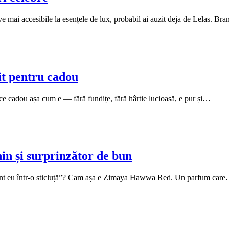
ve mai accesibile la esențele de lux, probabil ai auzit deja de Lelas. B
t pentru cadou
ce cadou așa cum e — fără fundițe, fără hârtie lucioasă, e pur și…
n și surprinzător de bun
 sunt eu într-o sticluță”? Cam așa e Zimaya Hawwa Red. Un parfum car