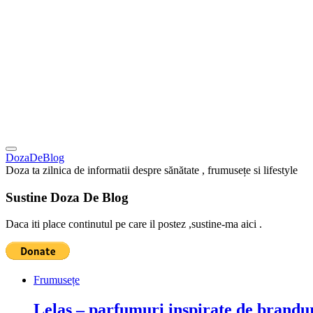
DozaDeBlog
Doza ta zilnica de informatii despre sănătate , frumusețe si lifestyle
Sustine Doza De Blog
Daca iti place continutul pe care il postez ,sustine-ma aici .
Frumusețe
Lelas – parfumuri inspirate de brandur