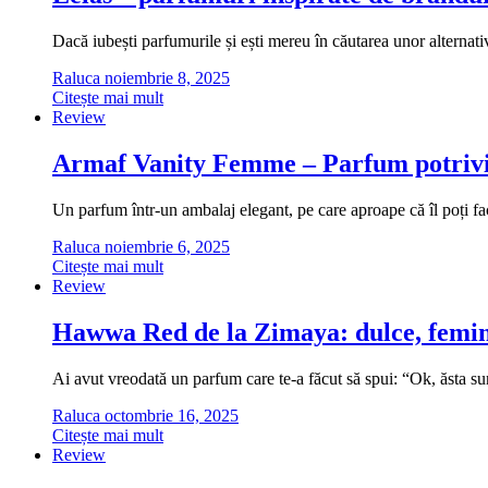
Dacă iubești parfumurile și ești mereu în căutarea unor alternati
Raluca
noiembrie 8, 2025
Citește mai mult
Review
Armaf Vanity Femme – Parfum potrivi
Un parfum într-un ambalaj elegant, pe care aproape că îl poți fa
Raluca
noiembrie 6, 2025
Citește mai mult
Review
Hawwa Red de la Zimaya: dulce, femini
Ai avut vreodată un parfum care te-a făcut să spui: “Ok, ăsta
Raluca
octombrie 16, 2025
Citește mai mult
Review