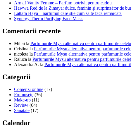
Armaf Vanity Femme – Parfum potrivit pentru cadou
Hawwa Red de la Zimaya: dulce, feminin și surprinzător de bu
Lattafa Haya – parfumul care știe cum să te facă remarcată
Synergy Therm Purifying Face Mask
Comentarii recente
Mihai
la
Parfumurile Mysu alternativa pentru parfumurile celeb
Cristina
la
Parfumurile Mysu alternativa pentru parfumurile cel
nicoleta
la
Parfumurile Mysu alternativa pentru parfumurile cel
Raluca
la
Parfumurile Mysu alternativa pentru parfumurile cele
Alexandra A.
la
Parfumurile Mysu alternativa pentru parfumuril
Categorii
Comenzi online
(17)
Frumusețe
(36)
Make-up
(11)
Review
(64)
Sănătate
(17)
Calendar