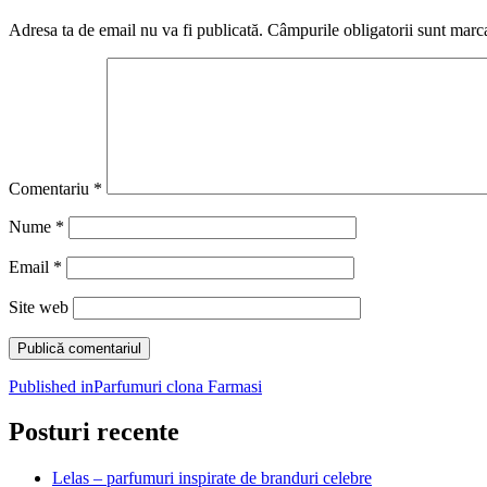
Adresa ta de email nu va fi publicată.
Câmpurile obligatorii sunt marc
Comentariu
*
Nume
*
Email
*
Site web
Navigare
Published in
Parfumuri clona Farmasi
în
Posturi recente
articole
Lelas – parfumuri inspirate de branduri celebre