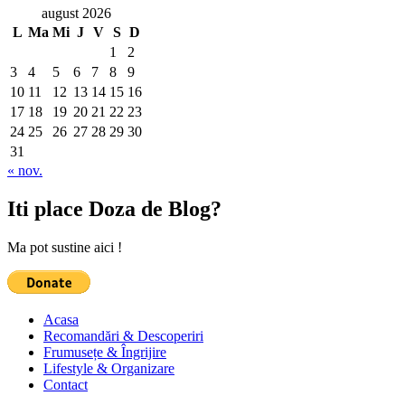
august 2026
L
Ma
Mi
J
V
S
D
1
2
3
4
5
6
7
8
9
10
11
12
13
14
15
16
17
18
19
20
21
22
23
24
25
26
27
28
29
30
31
« nov.
Iti place Doza de Blog?
Ma pot sustine aici !
Acasa
Recomandări & Descoperiri
Frumusețe & Îngrijire
Lifestyle & Organizare
Contact