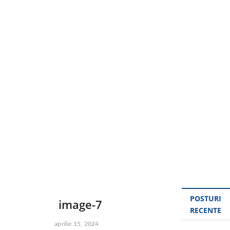
u
t
t
o
n
POSTURI
image-7
RECENTE
aprilie 15, 2024