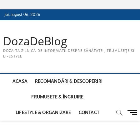
Skip
joi, august 06, 2026
to
content
DozaDeBlog
DOZA TA ZILNICA DE INFORMATII DESPRE SĂNĂTATE , FRUMUSEȚE SI
LIFESTYLE
ACASA
RECOMANDĂRI & DESCOPERIRI
FRUMUSEȚE & ÎNGRIJIRE
M
LIFESTYLE & ORGANIZARE
CONTACT
e
n
u
B