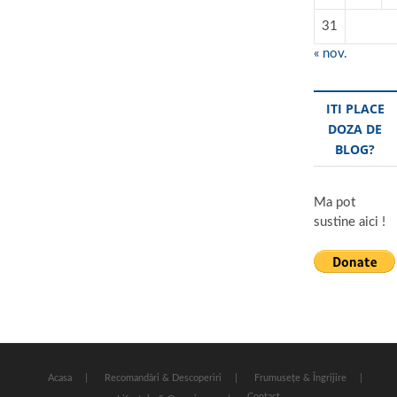
31
« nov.
ITI PLACE
DOZA DE
BLOG?
Ma pot
sustine aici !
Acasa
Recomandări & Descoperiri
Frumusețe & Îngrijire
Contact