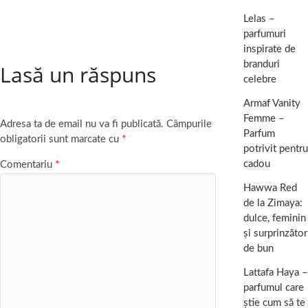
Lelas –
parfumuri
inspirate de
branduri
Lasă un răspuns
celebre
Armaf Vanity
Femme –
Adresa ta de email nu va fi publicată.
Câmpurile
Parfum
obligatorii sunt marcate cu
*
potrivit pentru
cadou
Comentariu
*
Hawwa Red
de la Zimaya:
dulce, feminin
și surprinzător
de bun
Lattafa Haya –
parfumul care
știe cum să te