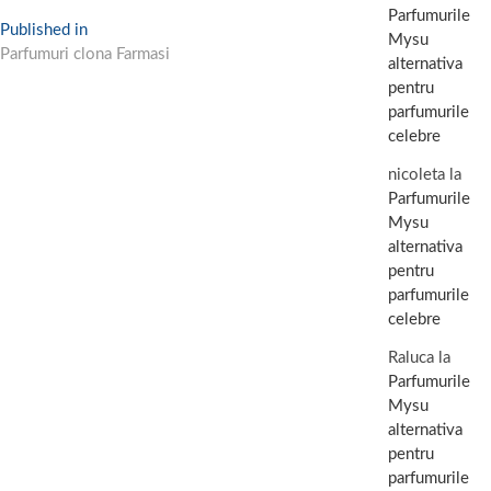
Parfumurile
Navigare
Published in
Mysu
Parfumuri clona Farmasi
în
alternativa
pentru
articole
parfumurile
celebre
nicoleta
la
Parfumurile
Mysu
alternativa
pentru
parfumurile
celebre
Raluca
la
Parfumurile
Mysu
alternativa
pentru
parfumurile