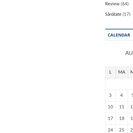
Review
(64)
Sănătate
(17)
CALENDAR
AU
L
MA
M
3
4
10
11
1
17
18
1
24
25
2