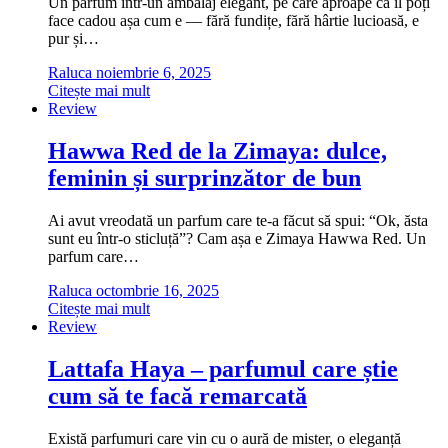
Un parfum într-un ambalaj elegant, pe care aproape că îl poți
face cadou așa cum e — fără fundițe, fără hârtie lucioasă, e
pur și…
Raluca
noiembrie 6, 2025
Citește mai mult
Review
Hawwa Red de la Zimaya: dulce,
feminin și surprinzător de bun
Ai avut vreodată un parfum care te-a făcut să spui: “Ok, ăsta
sunt eu într-o sticluță”? Cam așa e Zimaya Hawwa Red. Un
parfum care…
Raluca
octombrie 16, 2025
Citește mai mult
Review
Lattafa Haya – parfumul care știe
cum să te facă remarcată
Există parfumuri care vin cu o aură de mister, o eleganță