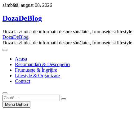
Skip
sâmbătă, august 08, 2026
to
content
DozaDeBlog
Doza ta zilnica de informatii despre sănătate , frumusețe si lifestyle
DozaDeBlog
Doza ta zilnica de informatii despre sănătate , frumusețe si lifestyle
Acasa
Recomandări & Descoperiri
Frumusețe & Îngrijire
Lifestyle & Organizare
Contact
Caută
…
Menu Button