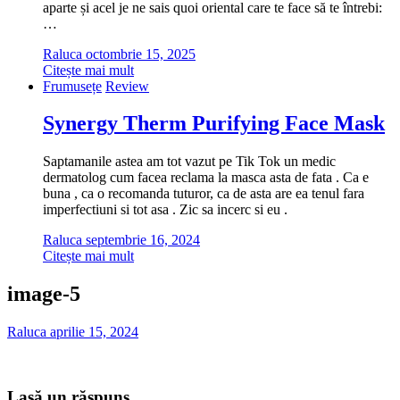
aparte și acel je ne sais quoi oriental care te face să te întrebi:
…
Raluca
octombrie 15, 2025
Citește mai mult
Frumusețe
Review
Synergy Therm Purifying Face Mask
Saptamanile astea am tot vazut pe Tik Tok un medic
dermatolog cum facea reclama la masca asta de fata . Ca e
buna , ca o recomanda tuturor, ca de asta are ea tenul fara
imperfectiuni si tot asa . Zic sa incerc si eu .
Raluca
septembrie 16, 2024
Citește mai mult
image-5
Raluca
aprilie 15, 2024
Lasă un răspuns