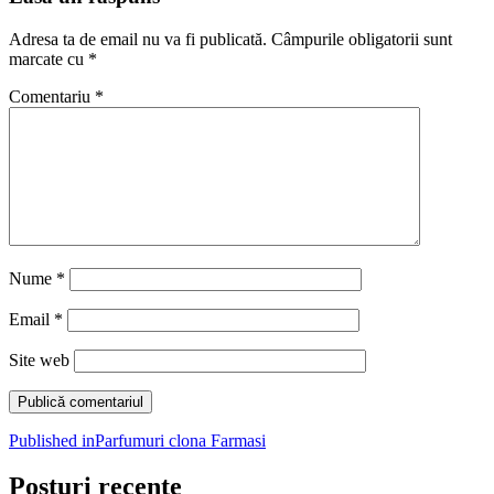
Adresa ta de email nu va fi publicată.
Câmpurile obligatorii sunt
marcate cu
*
Comentariu
*
Nume
*
Email
*
Site web
Navigare
Published in
Parfumuri clona Farmasi
în
Posturi recente