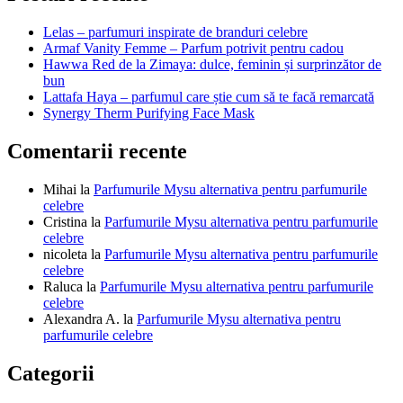
articole
Lelas – parfumuri inspirate de branduri celebre
Armaf Vanity Femme – Parfum potrivit pentru cadou
Hawwa Red de la Zimaya: dulce, feminin și surprinzător de
bun
Lattafa Haya – parfumul care știe cum să te facă remarcată
Synergy Therm Purifying Face Mask
Comentarii recente
Mihai
la
Parfumurile Mysu alternativa pentru parfumurile
celebre
Cristina
la
Parfumurile Mysu alternativa pentru parfumurile
celebre
nicoleta
la
Parfumurile Mysu alternativa pentru parfumurile
celebre
Raluca
la
Parfumurile Mysu alternativa pentru parfumurile
celebre
Alexandra A.
la
Parfumurile Mysu alternativa pentru
parfumurile celebre
Categorii