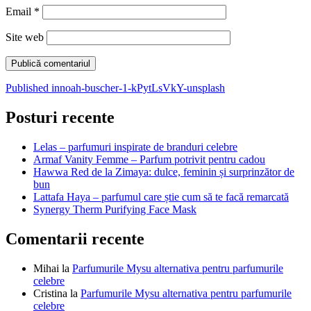
Email
*
Site web
Navigare
Published in
noah-buscher-1-kPytLsVkY-unsplash
în
Posturi recente
articole
Lelas – parfumuri inspirate de branduri celebre
Armaf Vanity Femme – Parfum potrivit pentru cadou
Hawwa Red de la Zimaya: dulce, feminin și surprinzător de
bun
Lattafa Haya – parfumul care știe cum să te facă remarcată
Synergy Therm Purifying Face Mask
Comentarii recente
Mihai
la
Parfumurile Mysu alternativa pentru parfumurile
celebre
Cristina
la
Parfumurile Mysu alternativa pentru parfumurile
celebre