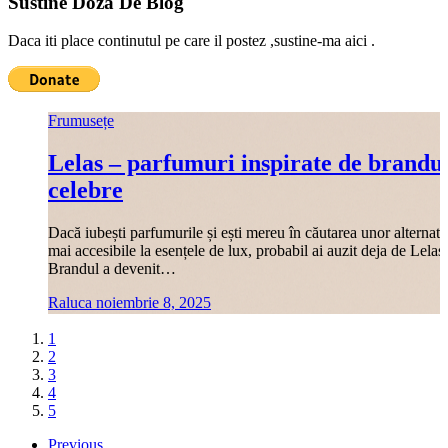
Sustine Doza De Blog
Daca iti place continutul pe care il postez ,sustine-ma aici .
Frumusețe
Lelas – parfumuri inspirate de brandu
celebre
Dacă iubești parfumurile și ești mereu în căutarea unor alternati
mai accesibile la esențele de lux, probabil ai auzit deja de Lelas.
Brandul a devenit…
Raluca
noiembrie 8, 2025
Citește mai mult
1
2
3
4
5
Previous