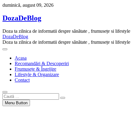
Skip
duminică, august 09, 2026
to
content
DozaDeBlog
Doza ta zilnica de informatii despre sănătate , frumusețe si lifestyle
DozaDeBlog
Doza ta zilnica de informatii despre sănătate , frumusețe si lifestyle
Acasa
Recomandări & Descoperiri
Frumusețe & Îngrijire
Lifestyle & Organizare
Contact
Caută
…
Menu Button