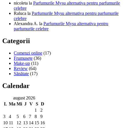
nicoleta
la
Parfumurile Mysu alternativa pentru parfumurile
celebre
Raluca
la
Parfumurile Mysu alternativa pentru parfumurile
celebre
Alexandra A.
la
Parfumurile Mysu alternativa pentru
parfumurile celebre
Categorii
Comenzi online
(17)
Frumusețe
(36)
Make-up
(11)
Review
(64)
Sănătate
(17)
Calendar
august 2026
L
Ma
Mi
J
V
S
D
1
2
3
4
5
6
7
8
9
10
11
12
13
14
15
16