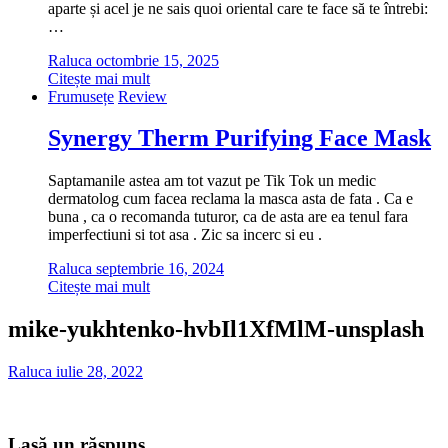
aparte și acel je ne sais quoi oriental care te face să te întrebi:
…
Raluca
octombrie 15, 2025
Citește mai mult
Frumusețe
Review
Synergy Therm Purifying Face Mask
Saptamanile astea am tot vazut pe Tik Tok un medic
dermatolog cum facea reclama la masca asta de fata . Ca e
buna , ca o recomanda tuturor, ca de asta are ea tenul fara
imperfectiuni si tot asa . Zic sa incerc si eu .
Raluca
septembrie 16, 2024
Citește mai mult
mike-yukhtenko-hvbIl1XfMlM-unsplash
Raluca
iulie 28, 2022
Lasă un răspuns