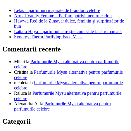
articole
Lelas – parfumuri inspirate de branduri celebre
Armaf Vanity Femme – Parfum potrivit pentru cadou
Hawwa Red de la Zimaya: dulce, feminin și surprinzător de
bun
Lattafa Haya – parfumul care știe cum să te facă remarcată
Synergy Therm Purifying Face Mask
Comentarii recente
Mihai
la
Parfumurile Mysu alternativa pentru parfumurile
celebre
Cristina
la
Parfumurile Mysu alternativa pentru parfumurile
celebre
nicoleta
la
Parfumurile Mysu alternativa pentru parfumurile
celebre
Raluca
la
Parfumurile Mysu alternativa pentru parfumurile
celebre
Alexandra A.
la
Parfumurile Mysu alternativa pentru
parfumurile celebre
Categorii