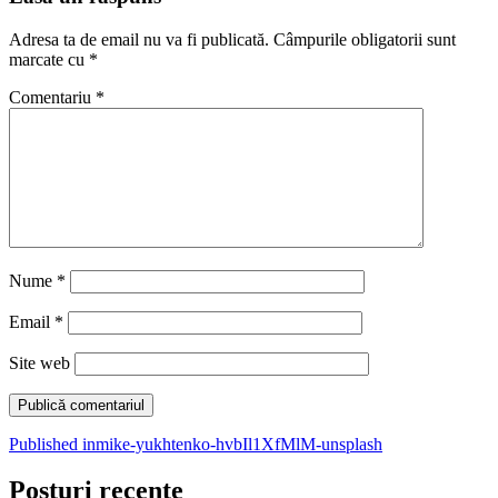
Adresa ta de email nu va fi publicată.
Câmpurile obligatorii sunt
marcate cu
*
Comentariu
*
Nume
*
Email
*
Site web
Navigare
Published in
mike-yukhtenko-hvbIl1XfMlM-unsplash
în
Posturi recente