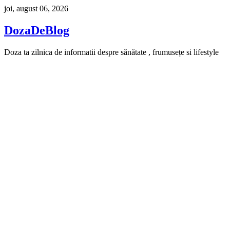
Skip
joi, august 06, 2026
to
content
DozaDeBlog
Doza ta zilnica de informatii despre sănătate , frumusețe si lifestyle