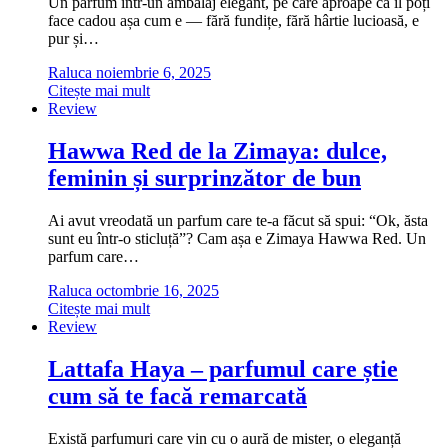
Un parfum într-un ambalaj elegant, pe care aproape că îl poți
face cadou așa cum e — fără fundițe, fără hârtie lucioasă, e
pur și…
Raluca
noiembrie 6, 2025
Citește mai mult
Review
Hawwa Red de la Zimaya: dulce,
feminin și surprinzător de bun
Ai avut vreodată un parfum care te-a făcut să spui: “Ok, ăsta
sunt eu într-o sticluță”? Cam așa e Zimaya Hawwa Red. Un
parfum care…
Raluca
octombrie 16, 2025
Citește mai mult
Review
Lattafa Haya – parfumul care știe
cum să te facă remarcată
Există parfumuri care vin cu o aură de mister, o eleganță