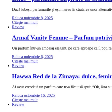
Dacă iubești parfumurile și ești mereu în căutarea unor alternati
Raluca
noiembrie 8, 2025
Citește mai mult
Review
Armaf Vanity Femme – Parfum potrivi
Un parfum într-un ambalaj elegant, pe care aproape că îl poți fa
Raluca
noiembrie 6, 2025
Citește mai mult
Review
Hawwa Red de la Zimaya: dulce, femini
Ai avut vreodată un parfum care te-a făcut să spui: “Ok, ăsta
Raluca
octombrie 16, 2025
Citește mai mult
Review