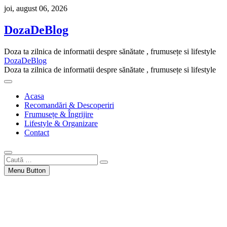
Skip
joi, august 06, 2026
to
content
DozaDeBlog
Doza ta zilnica de informatii despre sănătate , frumusețe si lifestyle
DozaDeBlog
Doza ta zilnica de informatii despre sănătate , frumusețe si lifestyle
Acasa
Recomandări & Descoperiri
Frumusețe & Îngrijire
Lifestyle & Organizare
Contact
Caută
…
Menu Button