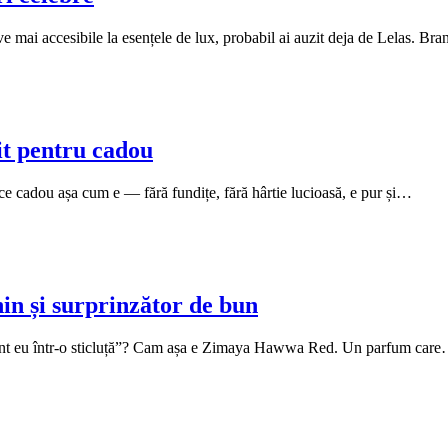
ve mai accesibile la esențele de lux, probabil ai auzit deja de Lelas. B
t pentru cadou
ce cadou așa cum e — fără fundițe, fără hârtie lucioasă, e pur și…
n și surprinzător de bun
 sunt eu într-o sticluță”? Cam așa e Zimaya Hawwa Red. Un parfum car