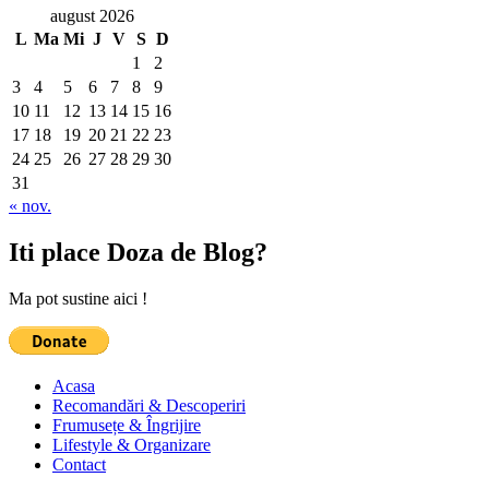
august 2026
L
Ma
Mi
J
V
S
D
1
2
3
4
5
6
7
8
9
10
11
12
13
14
15
16
17
18
19
20
21
22
23
24
25
26
27
28
29
30
31
« nov.
Iti place Doza de Blog?
Ma pot sustine aici !
Acasa
Recomandări & Descoperiri
Frumusețe & Îngrijire
Lifestyle & Organizare
Contact