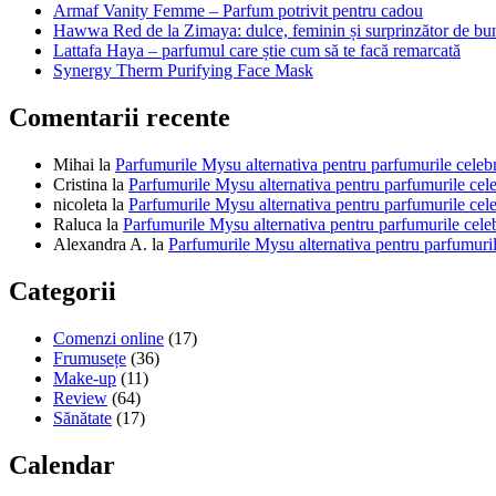
Armaf Vanity Femme – Parfum potrivit pentru cadou
Hawwa Red de la Zimaya: dulce, feminin și surprinzător de bu
Lattafa Haya – parfumul care știe cum să te facă remarcată
Synergy Therm Purifying Face Mask
Comentarii recente
Mihai
la
Parfumurile Mysu alternativa pentru parfumurile celeb
Cristina
la
Parfumurile Mysu alternativa pentru parfumurile cel
nicoleta
la
Parfumurile Mysu alternativa pentru parfumurile cel
Raluca
la
Parfumurile Mysu alternativa pentru parfumurile cele
Alexandra A.
la
Parfumurile Mysu alternativa pentru parfumuril
Categorii
Comenzi online
(17)
Frumusețe
(36)
Make-up
(11)
Review
(64)
Sănătate
(17)
Calendar