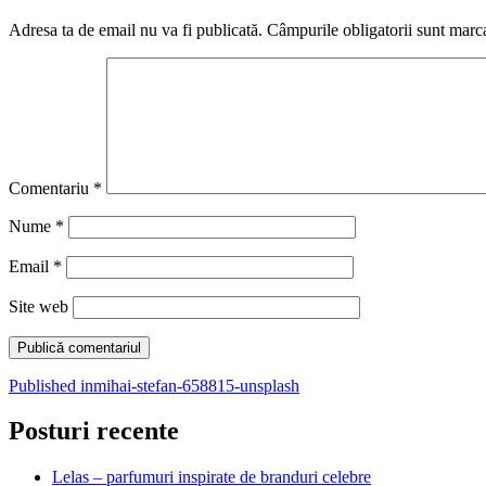
Adresa ta de email nu va fi publicată.
Câmpurile obligatorii sunt marc
Comentariu
*
Nume
*
Email
*
Site web
Navigare
Published in
mihai-stefan-658815-unsplash
în
Posturi recente
articole
Lelas – parfumuri inspirate de branduri celebre