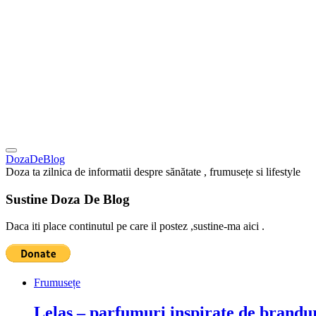
DozaDeBlog
Doza ta zilnica de informatii despre sănătate , frumusețe si lifestyle
Sustine Doza De Blog
Daca iti place continutul pe care il postez ,sustine-ma aici .
Frumusețe
Lelas – parfumuri inspirate de brandur