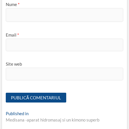
Nume
*
Email
*
Site web
Navigare
Published in
Medisana -aparat hidromasaj si un kimono superb
în