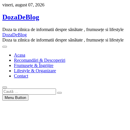
Skip
vineri, august 07, 2026
to
content
DozaDeBlog
Doza ta zilnica de informatii despre sănătate , frumusețe si lifestyle
DozaDeBlog
Doza ta zilnica de informatii despre sănătate , frumusețe si lifestyle
Acasa
Recomandări & Descoperiri
Frumusețe & Îngrijire
Lifestyle & Organizare
Contact
Caută
…
Menu Button