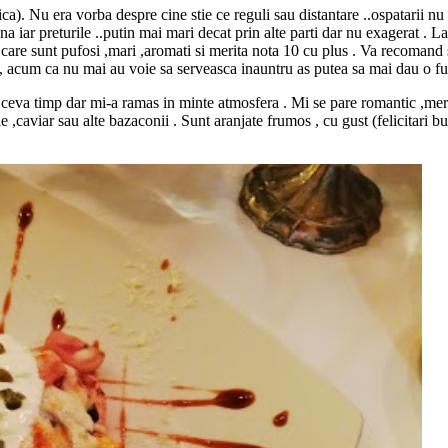
). Nu era vorba despre cine stie ce reguli sau distantare ..ospatarii nu
 iar preturile ..putin mai mari decat prin alte parti dar nu exagerat . La
 care sunt pufosi ,mari ,aromati si merita nota 10 cu plus . Va recomand 
a , acum ca nu mai au voie sa serveasca inauntru as putea sa mai dau o f
ceva timp dar mi-a ramas in minte atmosfera . Mi se pare romantic ,merge
ie ,caviar sau alte bazaconii . Sunt aranjate frumos , cu gust (felicitari b