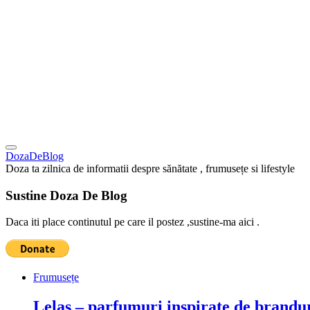
DozaDeBlog
Doza ta zilnica de informatii despre sănătate , frumusețe si lifestyle
Sustine Doza De Blog
Daca iti place continutul pe care il postez ,sustine-ma aici .
Frumusețe
Lelas – parfumuri inspirate de brandur