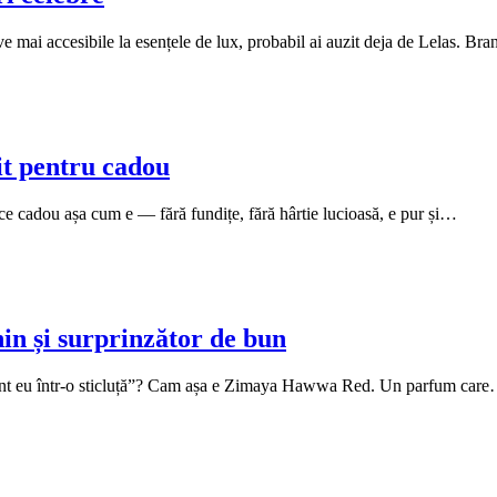
ve mai accesibile la esențele de lux, probabil ai auzit deja de Lelas. B
t pentru cadou
ce cadou așa cum e — fără fundițe, fără hârtie lucioasă, e pur și…
n și surprinzător de bun
 sunt eu într-o sticluță”? Cam așa e Zimaya Hawwa Red. Un parfum car