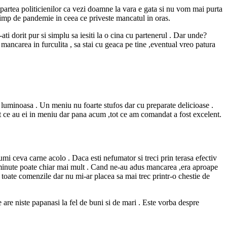
 partea politicienilor ca vezi doamne la vara e gata si nu vom mai purta
 timp de pandemie in ceea ce priveste mancatul in oras.
ati dorit pur si simplu sa iesiti la o cina cu partenerul . Dar unde?
 mancarea in furculita , sa stai cu geaca pe tine ,eventual vreo patura
 luminoasa . Un meniu nu foarte stufos dar cu preparate delicioase .
ot ce au ei in meniu dar pana acum ,tot ce am comandat a fost excelent.
mi ceva carne acolo . Daca esti nefumator si treci prin terasa efectiv
de minute poate chiar mai mult . Cand ne-au adus mancarea ,era aproape
 toate comenzile dar nu mi-ar placea sa mai trec printr-o chestie de
e are niste papanasi la fel de buni si de mari . Este vorba despre