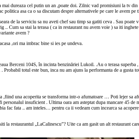
 mai dureaza cel putin un an ,poate doi. Zilnic vad promisiuni la tv din
 fac politica asa ca o sa discutam despre alternativele pe care le avem pe
eara de la serviciu sa nu aveti chef sau timp sa gatiti ceva . Sau poate v-
 .. Cum sa stai la terasa ( ca in restaurant nu avem voie ) sa iti inghete
 variante avem ?
 acasa ,ori ma imbrac bine si ies pe undeva.
eaua Berceni 104S, în incinta benzinăriei Lukoil. .Au o terasa superba ,
 . Probabil totul este bun, inca nu am ajuns la performanta de a gusta t
 ,fiind una acoperita se transforma intr-o afumatoare … Poti lejer sa afu
s ar fi personalul insuficient . Ultima oara am asteptat dupa mancare 45 
i abia fac fata .. am inteles… pentru ca ii vedeam cum incearca sa acopere
siti la restaurantul „LaCalinescu”? Uite ca am gasit un alt restaurant car