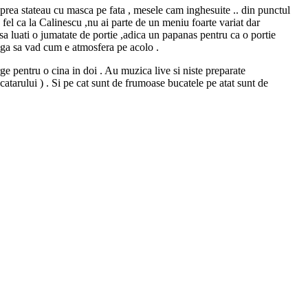
 prea stateau cu masca pe fata , mesele cam inghesuite .. din punctul
 fel ca la Calinescu ,nu ai parte de un meniu foarte variat dar
sa luati o jumatate de portie ,adica un papanas pentru ca o portie
uga sa vad cum e atmosfera pe acolo .
 pentru o cina in doi . Au muzica live si niste preparate
ucatarului ) . Si pe cat sunt de frumoase bucatele pe atat sunt de