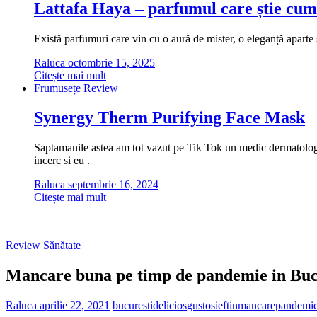
Lattafa Haya – parfumul care știe cum
Există parfumuri care vin cu o aură de mister, o eleganță aparte ș
Raluca
octombrie 15, 2025
Citește mai mult
Frumusețe
Review
Synergy Therm Purifying Face Mask
Saptamanile astea am tot vazut pe Tik Tok un medic dermatolog cu
incerc si eu .
Raluca
septembrie 16, 2024
Citește mai mult
Review
Sănătate
Mancare buna pe timp de pandemie in Buc
Raluca
aprilie 22, 2021
bucuresti
delicios
gustos
ieftin
mancare
pandemi