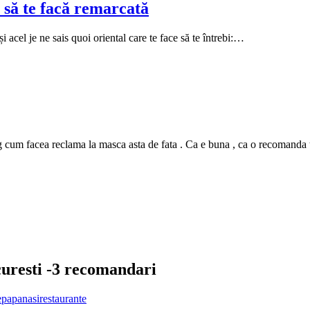
 să te facă remarcată
i acel je ne sais quoi oriental care te face să te întrebi:…
m facea reclama la masca asta de fata . Ca e buna , ca o recomanda tutur
uresti -3 recomandari
e
papanasi
restaurante