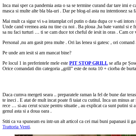
Inca mai sper ca pandemia asta o sa se termine curand dar tare imi e ca
masca si multe alte bla bla-uri . Dar pe blog-ul asta nu intentionez sa
Mai mult ca sigur vi s-a intamplat cel putin o data dupa ce v-ati intors s
Unde cand vremea asta nu tine cu noi . Ba ploua ,ba bate vantul si e frig
sa nu faci turturi … ti se cam duce tot cheful de iesit in oras . Cam ce
Personal ,nu am gasit prea multe . Ori las lenea si gatesc , ori comand
Pe unde am iesit si am mancat bine?
Pe locul 1 in preferintele mele este
PIT STOP GRILL
se afla pe Șos
Orice comandati din categoria „grill” este de nota 10 + ciorba de burta
Daca cumva mergeti seara .. preparatele raman la fel de bune dar terasa
te ineci . E atat de mult incat poate fi taiat cu cutitul. Inca un minu
rece … si-au cerut scuze pentru situatie , au explicat ca sunt putini s
genul asta si a doua oara .
Stiti ca va spuneam eu intr-un alt articol ca cei mai buni papanasi ii ga
Trattoria Venti
.