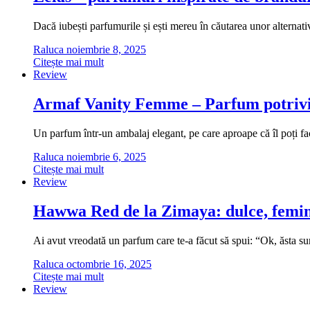
Dacă iubești parfumurile și ești mereu în căutarea unor alternati
Raluca
noiembrie 8, 2025
Citește mai mult
Review
Armaf Vanity Femme – Parfum potrivi
Un parfum într-un ambalaj elegant, pe care aproape că îl poți fa
Raluca
noiembrie 6, 2025
Citește mai mult
Review
Hawwa Red de la Zimaya: dulce, femini
Ai avut vreodată un parfum care te-a făcut să spui: “Ok, ăsta
Raluca
octombrie 16, 2025
Citește mai mult
Review