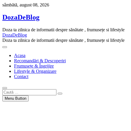
Skip
sâmbătă, august 08, 2026
to
content
DozaDeBlog
Doza ta zilnica de informatii despre sănătate , frumusețe si lifestyle
DozaDeBlog
Doza ta zilnica de informatii despre sănătate , frumusețe si lifestyle
Acasa
Recomandări & Descoperiri
Frumusețe & Îngrijire
Lifestyle & Organizare
Contact
Caută
…
Menu Button