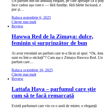
Un parfum într-un ambalaj elegant, pe care aproape că îl poți
face cadou așa cum e — fără fundițe, fără hârtie lucioasă, e
pur și…
Raluca
noiembrie 6, 2025
Citește mai mult
Review
Hawwa Red de la Zimaya: dulce,
feminin și surprinzător de bun
Ai avut vreodată un parfum care te-a făcut să spui: “Ok, ăsta
sunt eu într-o sticluță”? Cam așa e Zimaya Hawwa Red. Un
parfum care…
Raluca
octombrie 16, 2025
Citește mai mult
Review
Lattafa Haya – parfumul care știe
cum să te facă remarcată
Există parfumuri care vin cu o aură de mister, o eleganță