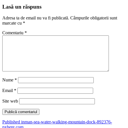
Lasă un răspuns
Adresa ta de email nu va fi publicată.
Câmpurile obligatorii sunt
marcate cu
*
Comentariu
*
Nume
*
Email
*
Site web
Navigare
Published in
man-sea-water-walking-mountain-dock-892376-
pxhere.com