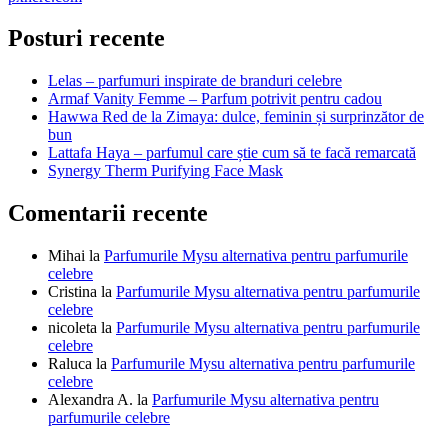
în
articole
Posturi recente
Lelas – parfumuri inspirate de branduri celebre
Armaf Vanity Femme – Parfum potrivit pentru cadou
Hawwa Red de la Zimaya: dulce, feminin și surprinzător de
bun
Lattafa Haya – parfumul care știe cum să te facă remarcată
Synergy Therm Purifying Face Mask
Comentarii recente
Mihai
la
Parfumurile Mysu alternativa pentru parfumurile
celebre
Cristina
la
Parfumurile Mysu alternativa pentru parfumurile
celebre
nicoleta
la
Parfumurile Mysu alternativa pentru parfumurile
celebre
Raluca
la
Parfumurile Mysu alternativa pentru parfumurile
celebre
Alexandra A.
la
Parfumurile Mysu alternativa pentru
parfumurile celebre