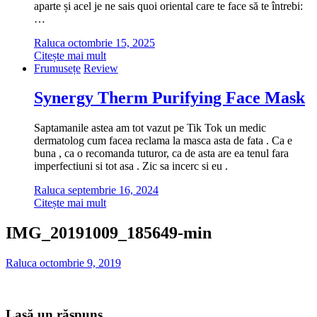
aparte și acel je ne sais quoi oriental care te face să te întrebi:
…
Raluca
octombrie 15, 2025
Citește mai mult
Frumusețe
Review
Synergy Therm Purifying Face Mask
Saptamanile astea am tot vazut pe Tik Tok un medic
dermatolog cum facea reclama la masca asta de fata . Ca e
buna , ca o recomanda tuturor, ca de asta are ea tenul fara
imperfectiuni si tot asa . Zic sa incerc si eu .
Raluca
septembrie 16, 2024
Citește mai mult
IMG_20191009_185649-min
Raluca
octombrie 9, 2019
Lasă un răspuns