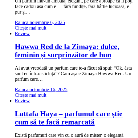
Un parfum într-un ambalaj elegant, pe care aproape că îl poți
face cadou așa cum e — fără fundițe, fără hârtie lucioasă, e
pur și…
Raluca
noiembrie 6, 2025
Citește mai mult
Review
Hawwa Red de la Zimaya: dulce,
feminin și surprinzător de bun
Ai avut vreodată un parfum care te-a făcut să spui: “Ok, ăsta
sunt eu într-o sticluță”? Cam așa e Zimaya Hawwa Red. Un
parfum care…
Raluca
octombrie 16, 2025
Citește mai mult
Review
Lattafa Haya – parfumul care știe
cum să te facă remarcată
Există parfumuri care vin cu o aură de mister, o eleganță