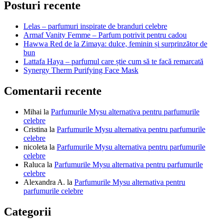
articole
Posturi recente
Lelas – parfumuri inspirate de branduri celebre
Armaf Vanity Femme – Parfum potrivit pentru cadou
Hawwa Red de la Zimaya: dulce, feminin și surprinzător de
bun
Lattafa Haya – parfumul care știe cum să te facă remarcată
Synergy Therm Purifying Face Mask
Comentarii recente
Mihai
la
Parfumurile Mysu alternativa pentru parfumurile
celebre
Cristina
la
Parfumurile Mysu alternativa pentru parfumurile
celebre
nicoleta
la
Parfumurile Mysu alternativa pentru parfumurile
celebre
Raluca
la
Parfumurile Mysu alternativa pentru parfumurile
celebre
Alexandra A.
la
Parfumurile Mysu alternativa pentru
parfumurile celebre
Categorii