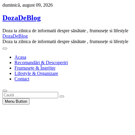
Skip
duminică, august 09, 2026
to
content
DozaDeBlog
Doza ta zilnica de informatii despre sănătate , frumusețe si lifestyle
DozaDeBlog
Doza ta zilnica de informatii despre sănătate , frumusețe si lifestyle
Acasa
Recomandări & Descoperiri
Frumusețe & Îngrijire
Lifestyle & Organizare
Contact
Caută
…
Menu Button