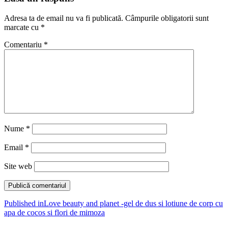
Adresa ta de email nu va fi publicată.
Câmpurile obligatorii sunt
marcate cu
*
Comentariu
*
Nume
*
Email
*
Site web
Navigare
Published in
Love beauty and planet -gel de dus si lotiune de corp cu
apa de cocos si flori de mimoza
în