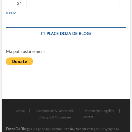
31
« nov.
ITI PLACE DOZA DE BLOG?
Ma pot sustine aici !
Acasa
Recomandări & Descoperiri
Frumusețe & Îngrijire
Contact
Lifestyle & Organizare
DozaDeBlog
| Designed by:
Theme Freesia
|
WordPress
| © Copyright All