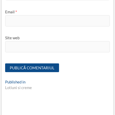
Email
*
Site web
Navigare
Published in
Lotiuni si creme
în
articole