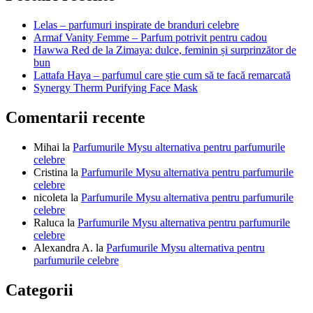
articole
Lelas – parfumuri inspirate de branduri celebre
Armaf Vanity Femme – Parfum potrivit pentru cadou
Hawwa Red de la Zimaya: dulce, feminin și surprinzător de
bun
Lattafa Haya – parfumul care știe cum să te facă remarcată
Synergy Therm Purifying Face Mask
Comentarii recente
Mihai
la
Parfumurile Mysu alternativa pentru parfumurile
celebre
Cristina
la
Parfumurile Mysu alternativa pentru parfumurile
celebre
nicoleta
la
Parfumurile Mysu alternativa pentru parfumurile
celebre
Raluca
la
Parfumurile Mysu alternativa pentru parfumurile
celebre
Alexandra A.
la
Parfumurile Mysu alternativa pentru
parfumurile celebre
Categorii