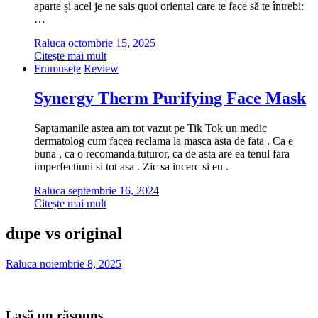
aparte și acel je ne sais quoi oriental care te face să te întrebi:
…
Raluca
octombrie 15, 2025
Citește mai mult
Frumusețe
Review
Synergy Therm Purifying Face Mask
Saptamanile astea am tot vazut pe Tik Tok un medic
dermatolog cum facea reclama la masca asta de fata . Ca e
buna , ca o recomanda tuturor, ca de asta are ea tenul fara
imperfectiuni si tot asa . Zic sa incerc si eu .
Raluca
septembrie 16, 2024
Citește mai mult
dupe vs original
Raluca
noiembrie 8, 2025
Lasă un răspuns