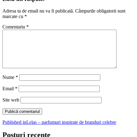
Adresa ta de email nu va fi publicată.
Câmpurile obligatorii sunt
marcate cu
*
Comentariu
*
Nume
*
Email
*
Site web
Navigare
Published in
Lelas – parfumuri inspirate de branduri celebre
în
Posturi recente