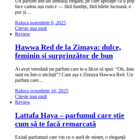
Un parfum într-un ambalaj elegant, pe care aproape că îl poți
face cadou așa cum e — fără fundițe, fără hârtie lucioasă, e
pur și…
Raluca
noiembrie 6, 2025
Citește mai mult
Review
Hawwa Red de la Zimaya: dulce,
feminin și surprinzător de bun
Ai avut vreodată un parfum care te-a făcut să spui: “Ok, ăsta
sunt eu într-o sticluță”? Cam așa e Zimaya Hawwa Red. Un
parfum care…
Raluca
octombrie 16, 2025
Citește mai mult
Review
Lattafa Haya – parfumul care știe
cum să te facă remarcată
Există parfumuri care vin cu o aură de mister, o eleganță