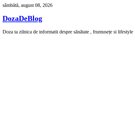
Skip
sâmbătă, august 08, 2026
to
content
DozaDeBlog
Doza ta zilnica de informatii despre sănătate , frumusețe si lifestyle