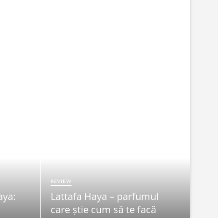
REVIEW
aya:
Lattafa Haya – parfumul
FRUMU
care știe cum să te facă
Syn