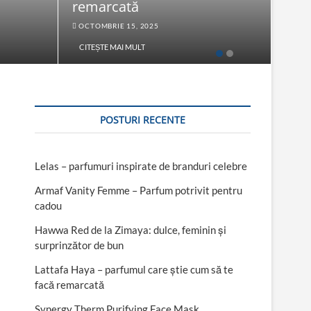
remarcată
Fac
OCTOMBRIE 15, 2025
SEPT
CITEȘTE MAI MULT
CITE
POSTURI RECENTE
Lelas – parfumuri inspirate de branduri celebre
Armaf Vanity Femme – Parfum potrivit pentru
cadou
Hawwa Red de la Zimaya: dulce, feminin și
surprinzător de bun
Lattafa Haya – parfumul care știe cum să te
facă remarcată
Synergy Therm Purifying Face Mask