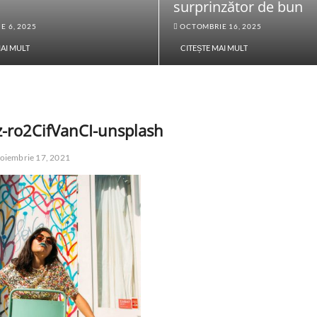
surprinzător de bun
E 6, 2025
OCTOMBRIE 16, 2025
MAI MULT
CITEȘTE MAI MULT
-ro2CifVanCI-unsplash
oiembrie 17, 2021