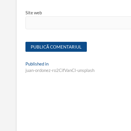
Site web
Navigare
Published in
juan-ordonez-ro2CifVanCI-unsplash
în
articole