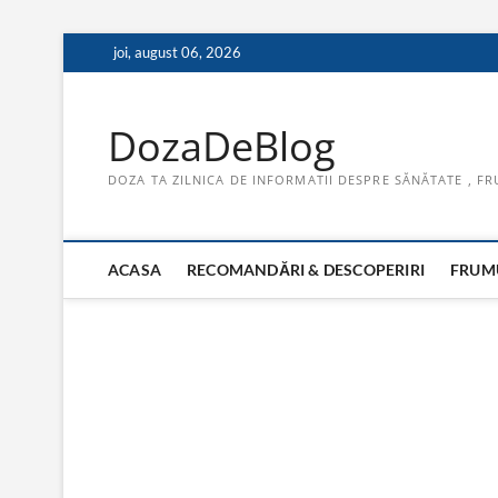
Skip
joi, august 06, 2026
to
content
DozaDeBlog
DOZA TA ZILNICA DE INFORMATII DESPRE SĂNĂTATE , FR
ACASA
RECOMANDĂRI & DESCOPERIRI
FRUMU