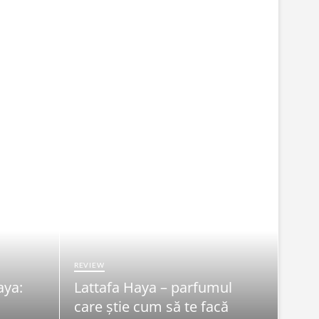
REVIEW
aya:
Lattafa Haya – parfumul
FRUMU
care știe cum să te facă
Syn