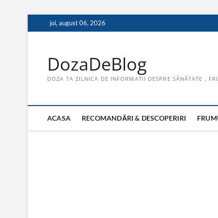
Skip
joi, august 06, 2026
to
content
DozaDeBlog
DOZA TA ZILNICA DE INFORMATII DESPRE SĂNĂTATE , FR
ACASA
RECOMANDĂRI & DESCOPERIRI
FRUMU