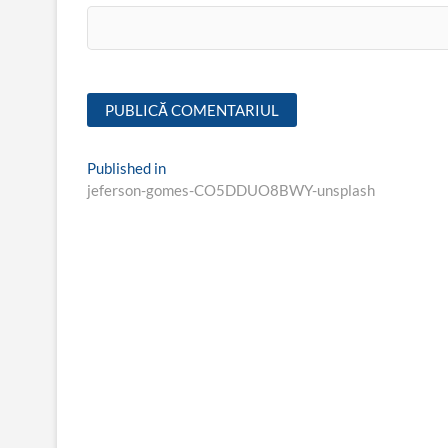
Navigare
Published in
jeferson-gomes-CO5DDUO8BWY-unsplash
în
articole