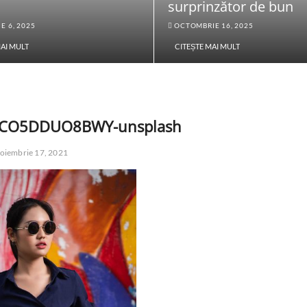
surprinzător de bun
E 6, 2025
OCTOMBRIE 16, 2025
MAI MULT
CITEȘTE MAI MULT
s-CO5DDUO8BWY-unsplash
oiembrie 17, 2021