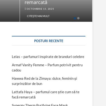
remarcată
Fac
OCTOMBRIE 15, 2025
SEPT
CITEȘTE MAI MULT
CITE
POSTURI RECENTE
Lelas – parfumuri inspirate de branduri celebre
Armaf Vanity Femme – Parfum potrivit pentru
cadou
Hawwa Red de la Zimaya: dulce, feminin și
surprinzător de bun
Lattafa Haya – parfumul care știe cum să te
facă remarcată
Synergy Therm Purifying Face Mask