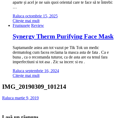
aparte și acel je ne sais quoi oriental care te face să te întrebi:
…
Raluca
octombrie 15, 2025
Citește mai mult
Frumusețe
Review
Synergy Therm Purifying Face Mask
Saptamanile astea am tot vazut pe Tik Tok un medic
dermatolog cum facea reclama la masca asta de fata . Ca e
buna , ca o recomanda tuturor, ca de asta are ea tenul fara
imperfectiuni si tot asa . Zic sa incerc si eu .
Raluca
septembrie 16, 2024
Citește mai mult
IMG_20190309_101214
Raluca
martie 9, 2019
Lasă un răspuns