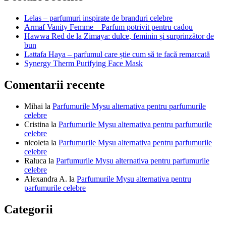
articole
Lelas – parfumuri inspirate de branduri celebre
Armaf Vanity Femme – Parfum potrivit pentru cadou
Hawwa Red de la Zimaya: dulce, feminin și surprinzător de
bun
Lattafa Haya – parfumul care știe cum să te facă remarcată
Synergy Therm Purifying Face Mask
Comentarii recente
Mihai
la
Parfumurile Mysu alternativa pentru parfumurile
celebre
Cristina
la
Parfumurile Mysu alternativa pentru parfumurile
celebre
nicoleta
la
Parfumurile Mysu alternativa pentru parfumurile
celebre
Raluca
la
Parfumurile Mysu alternativa pentru parfumurile
celebre
Alexandra A.
la
Parfumurile Mysu alternativa pentru
parfumurile celebre
Categorii