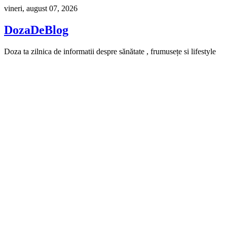
Skip
vineri, august 07, 2026
to
content
DozaDeBlog
Doza ta zilnica de informatii despre sănătate , frumusețe si lifestyle