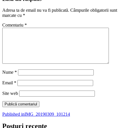
Adresa ta de email nu va fi publicată.
Câmpurile obligatorii sunt
marcate cu
*
Comentariu
*
Nume
*
Email
*
Site web
Navigare
Published in
IMG_20190309_101214
în
Posturi recente