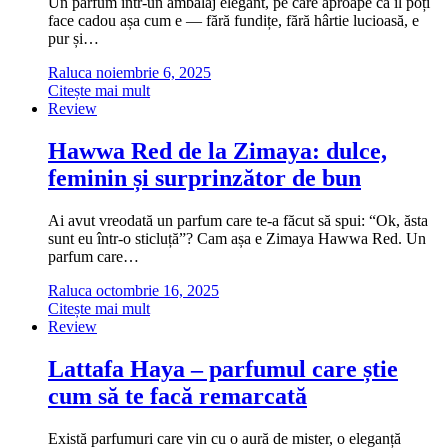
Un parfum într-un ambalaj elegant, pe care aproape că îl poți
face cadou așa cum e — fără fundițe, fără hârtie lucioasă, e
pur și…
Raluca
noiembrie 6, 2025
Citește mai mult
Review
Hawwa Red de la Zimaya: dulce,
feminin și surprinzător de bun
Ai avut vreodată un parfum care te-a făcut să spui: “Ok, ăsta
sunt eu într-o sticluță”? Cam așa e Zimaya Hawwa Red. Un
parfum care…
Raluca
octombrie 16, 2025
Citește mai mult
Review
Lattafa Haya – parfumul care știe
cum să te facă remarcată
Există parfumuri care vin cu o aură de mister, o eleganță