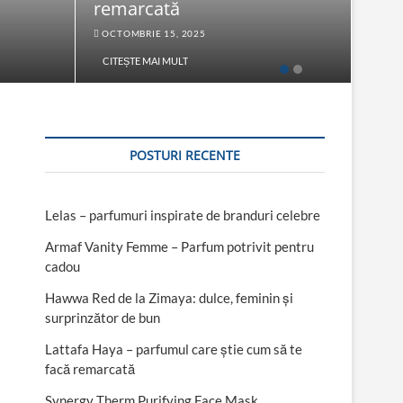
remarcată
Fac
OCTOMBRIE 15, 2025
SEPT
CITEȘTE MAI MULT
CITE
POSTURI RECENTE
Lelas – parfumuri inspirate de branduri celebre
Armaf Vanity Femme – Parfum potrivit pentru
cadou
Hawwa Red de la Zimaya: dulce, feminin și
surprinzător de bun
Lattafa Haya – parfumul care știe cum să te
facă remarcată
Synergy Therm Purifying Face Mask