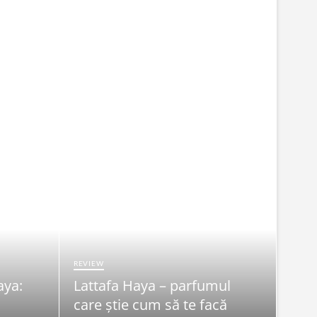
REVIEW
aya:
Lattafa Haya – parfumul
FRUMU
care știe cum să te facă
Syn