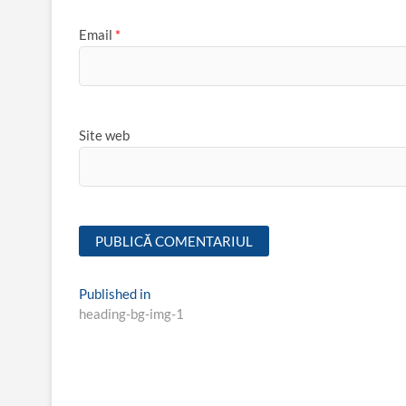
Email
*
Site web
Navigare
Published in
heading-bg-img-1
în
articole