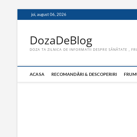
Skip
joi, august 06, 2026
to
content
DozaDeBlog
DOZA TA ZILNICA DE INFORMATII DESPRE SĂNĂTATE , FR
ACASA
RECOMANDĂRI & DESCOPERIRI
FRUMU