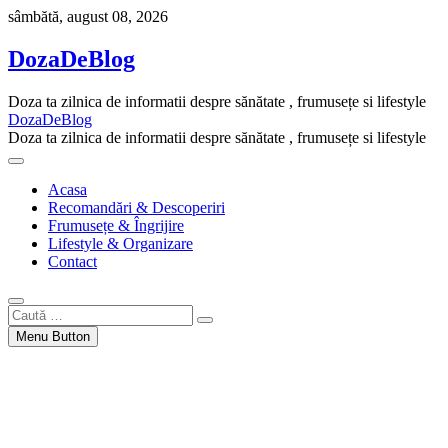
Skip
sâmbătă, august 08, 2026
to
content
DozaDeBlog
Doza ta zilnica de informatii despre sănătate , frumusețe si lifestyle
DozaDeBlog
Doza ta zilnica de informatii despre sănătate , frumusețe si lifestyle
Acasa
Recomandări & Descoperiri
Frumusețe & Îngrijire
Lifestyle & Organizare
Contact
Caută
…
Menu Button