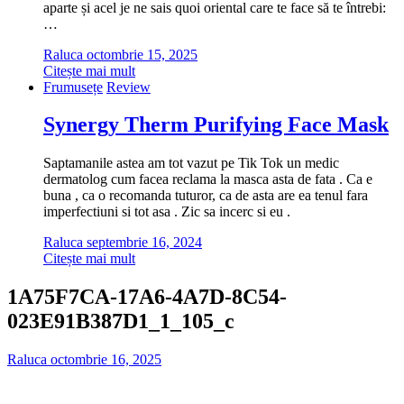
aparte și acel je ne sais quoi oriental care te face să te întrebi:
…
Raluca
octombrie 15, 2025
Citește mai mult
Frumusețe
Review
Synergy Therm Purifying Face Mask
Saptamanile astea am tot vazut pe Tik Tok un medic
dermatolog cum facea reclama la masca asta de fata . Ca e
buna , ca o recomanda tuturor, ca de asta are ea tenul fara
imperfectiuni si tot asa . Zic sa incerc si eu .
Raluca
septembrie 16, 2024
Citește mai mult
1A75F7CA-17A6-4A7D-8C54-
023E91B387D1_1_105_c
Raluca
octombrie 16, 2025