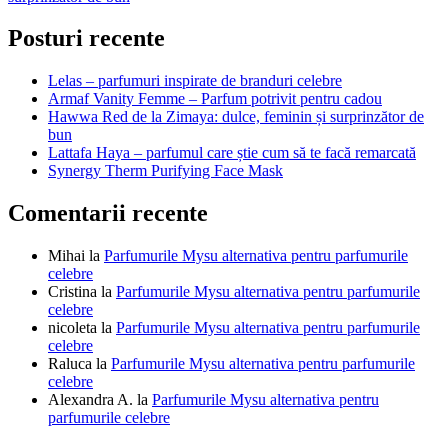
în
articole
Posturi recente
Lelas – parfumuri inspirate de branduri celebre
Armaf Vanity Femme – Parfum potrivit pentru cadou
Hawwa Red de la Zimaya: dulce, feminin și surprinzător de
bun
Lattafa Haya – parfumul care știe cum să te facă remarcată
Synergy Therm Purifying Face Mask
Comentarii recente
Mihai
la
Parfumurile Mysu alternativa pentru parfumurile
celebre
Cristina
la
Parfumurile Mysu alternativa pentru parfumurile
celebre
nicoleta
la
Parfumurile Mysu alternativa pentru parfumurile
celebre
Raluca
la
Parfumurile Mysu alternativa pentru parfumurile
celebre
Alexandra A.
la
Parfumurile Mysu alternativa pentru
parfumurile celebre