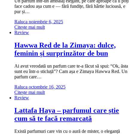
Un parfum într-un ambalaj elegant, pe care aproape că îl poți
face cadou așa cum e — fără fundițe, fără hârtie lucioasă, e
pur și…
Raluca
noiembrie 6, 2025
Citește mai mult
Review
Hawwa Red de la Zimaya: dulce,
feminin și surprinzător de bun
Ai avut vreodată un parfum care te-a făcut să spui: “Ok, ăsta
sunt eu într-o sticluță”? Cam așa e Zimaya Hawwa Red. Un
parfum care…
Raluca
octombrie 16, 2025
Citește mai mult
Review
Lattafa Haya – parfumul care știe
cum să te facă remarcată
Există parfumuri care vin cu o aură de mister, o eleganță