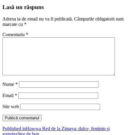
Lasă un răspuns
Adresa ta de email nu va fi publicată.
Câmpurile obligatorii sunt
marcate cu
*
Comentariu
*
Nume
*
Email
*
Site web
Navigare
Published in
Hawwa Red de la Zimaya: dulce, feminin și
surprinzător de bun