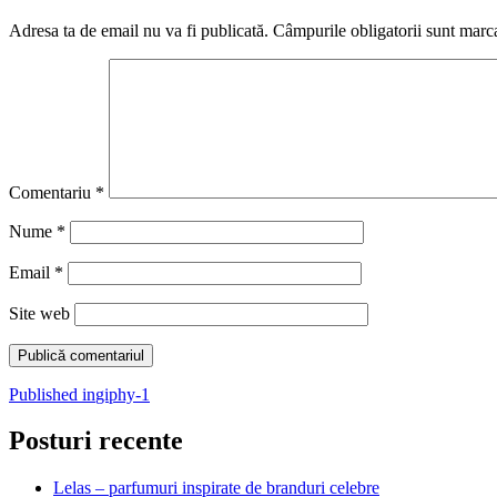
Adresa ta de email nu va fi publicată.
Câmpurile obligatorii sunt marc
Comentariu
*
Nume
*
Email
*
Site web
Navigare
Published in
giphy-1
în
Posturi recente
articole
Lelas – parfumuri inspirate de branduri celebre