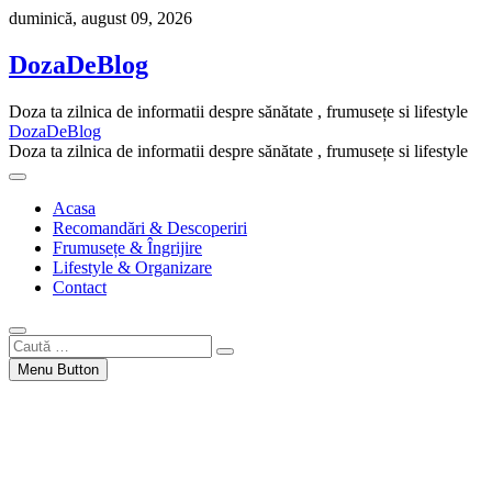
Skip
duminică, august 09, 2026
to
content
DozaDeBlog
Doza ta zilnica de informatii despre sănătate , frumusețe si lifestyle
DozaDeBlog
Doza ta zilnica de informatii despre sănătate , frumusețe si lifestyle
Acasa
Recomandări & Descoperiri
Frumusețe & Îngrijire
Lifestyle & Organizare
Contact
Caută
…
Menu Button