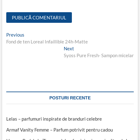
Navigare
Previous
Previous
post:
Fond de ten Loreal Infaillible 24h-Matte
în
Next
Next
articole
post:
Syoss Pure Fresh- Sampon micelar
POSTURI RECENTE
Lelas – parfumuri inspirate de branduri celebre
Armaf Vanity Femme – Parfum potrivit pentru cadou