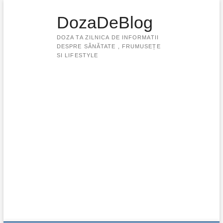
Skip
to
DozaDeBlog
content
DOZA TA ZILNICA DE INFORMATII
DESPRE SĂNĂTATE , FRUMUSEȚE
SI LIFESTYLE