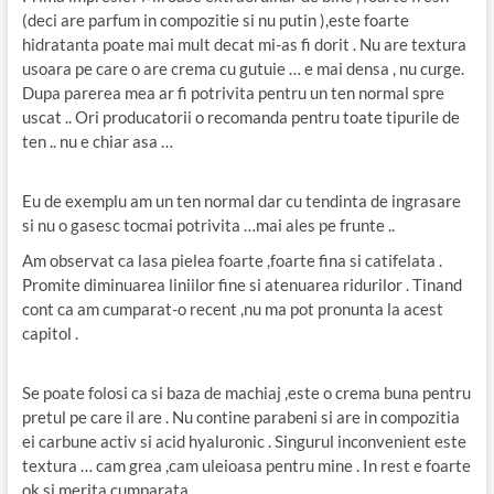
(deci are parfum in compozitie si nu putin ),este foarte
hidratanta poate mai mult decat mi-as fi dorit . Nu are textura
usoara pe care o are crema cu gutuie … e mai densa , nu curge.
Dupa parerea mea ar fi potrivita pentru un ten normal spre
uscat .. Ori producatorii o recomanda pentru toate tipurile de
ten .. nu e chiar asa …
Eu de exemplu am un ten normal dar cu tendinta de ingrasare
si nu o gasesc tocmai potrivita …mai ales pe frunte ..
Am observat ca lasa pielea foarte ,foarte fina si catifelata .
Promite diminuarea liniilor fine si atenuarea ridurilor . Tinand
cont ca am cumparat-o recent ,nu ma pot pronunta la acest
capitol .
Se poate folosi ca si baza de machiaj ,este o crema buna pentru
pretul pe care il are . Nu contine parabeni si are in compozitia
ei carbune activ si acid hyaluronic . Singurul inconvenient este
textura … cam grea ,cam uleioasa pentru mine . In rest e foarte
ok si merita cumparata.