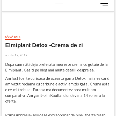
M
e
n
u
B
u
SĂNĂTATE
t
Elmiplant Detox -Crema de zi
t
o
aprilie 12, 2019
n
Dupa cum stiti deja preferata mea este crema cu gutuie de la
Elmiplant . Gasiti pe blog mai multe detalii despre ea.
Am fost foarte curioasa de aceasta gama Detox mai ales cand
am vazut reclama cu carbunele activ ,am zis gata . Crema asta
e ce-mi trebuie . Fara sa ma documentez prea mult am
cumparat-o . Am gasit-o in Kaufland undeva la 14 ron era la
oferta .
Prima impresie? Miroase extraordinar de bine , foarte fresh